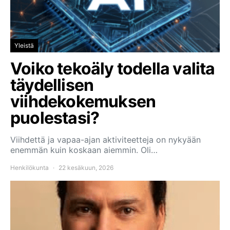
Yleistä
Voiko tekoäly todella valita
täydellisen
viihdekokemuksen
puolestasi?
Viihdettä ja vapaa-ajan aktiviteetteja on nykyään
enemmän kuin koskaan aiemmin. Oli…
Henkilökunta
22 kesäkuun, 2026