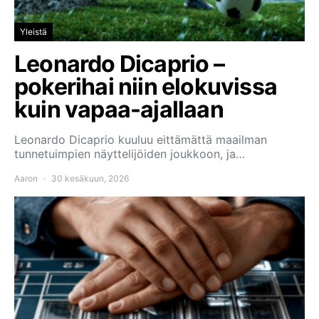
Yleistä
Leonardo Dicaprio –
pokerihai niin elokuvissa
kuin vapaa-ajallaan
Leonardo Dicaprio kuuluu eittämättä maailman
tunnetuimpien näyttelijöiden joukkoon, ja…
Aaron
30 kesäkuun, 2026