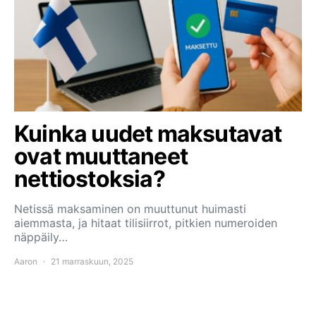
Kuinka uudet maksutavat
ovat muuttaneet
nettiostoksia?
Netissä maksaminen on muuttunut huimasti
aiemmasta, ja hitaat tilisiirrot, pitkien numeroiden
näppäily…
Aaron
21 marraskuun, 2025