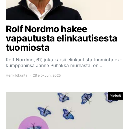
Rolf Nordmo hakee
vapautusta elinkautisesta
tuomiosta
Rolf Nordmo, 67, joka kärsii elinkautista tuomiota ex-
kumppaninsa Janne Puhakka murhasta, on…
Henkilökunta
28 elokuun, 2025
Yleistä