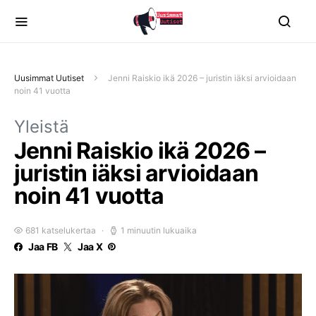
Uusimmat Uutiset
Jenni Raiskio ikä 2026 – juristin iäksi arvioidaan
noin 41 vuotta
Yleistä
Jenni Raiskio ikä 2026 –
juristin iäksi arvioidaan
noin 41 vuotta
681 katselukertaa
1 minuutin lukuaika
Jaa FB
Jaa X