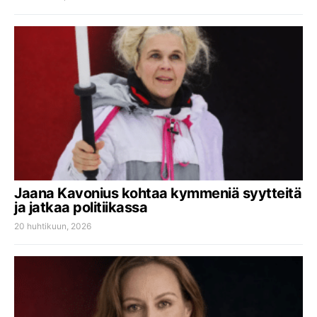
Jaana Kavonius kohtaa kymmeniä syytteitä
ja jatkaa politiikassa
20 huhtikuun, 2026