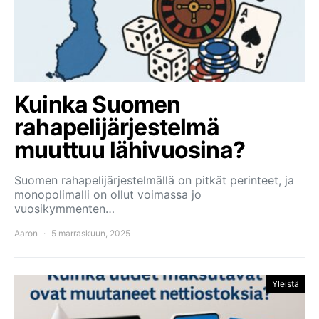
Kuinka Suomen
rahapelijärjestelmä
muuttuu lähivuosina?
Suomen rahapelijärjestelmällä on pitkät perinteet, ja
monopolimalli on ollut voimassa jo
vuosikymmenten…
Aaron
5 marraskuun, 2025
Yleistä