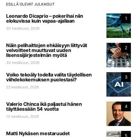
ESILLÄ OLEVAT JULKAISUT
Leonardo Dicaprio – pokerihai niin
1
elokuvissa kuin vapaa-ajallaan
30 kesäkuun, 2026
Näin pelihaittojen ehkäisyyn liittyvät
2
velvoitteet muuttuvat uuden
lisenssijärjestelmän myötä
30 kesäkuun, 2026
Voiko tekoäly todella valita täydellisen
3
viihdekokemuksen puolestasi?
22 kesäkuun, 2026
Valerio Chinca ikä paljastui hänen
4
täyttäessään 54 vuotta
10 kesäkuun, 2026
Matti Nykäsen mestaruudet
5