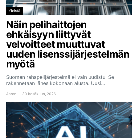
Yleistä
Näin pelihaittojen
ehkäisyyn liittyvät
velvoitteet muuttuvat
uuden lisenssijärjestelmän
myötä
Suomen rahapelijärjestelmä ei vain uudistu. Se
rakennetaan lähes kokonaan alusta. Uusi…
Aaron
30 kesäkuun, 2026