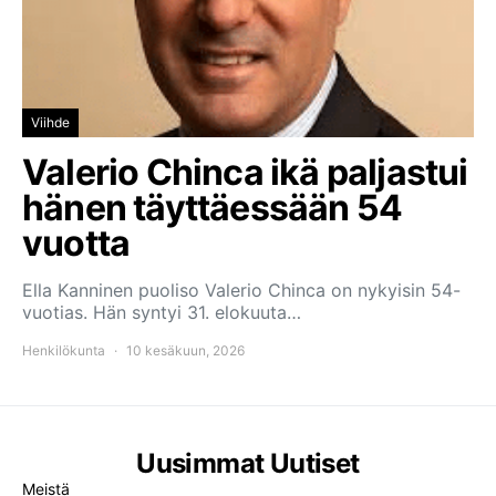
Viihde
Valerio Chinca ikä paljastui
hänen täyttäessään 54
vuotta
Ella Kanninen puoliso Valerio Chinca on nykyisin 54-
vuotias. Hän syntyi 31. elokuuta…
Henkilökunta
10 kesäkuun, 2026
Uusimmat Uutiset
Meistä