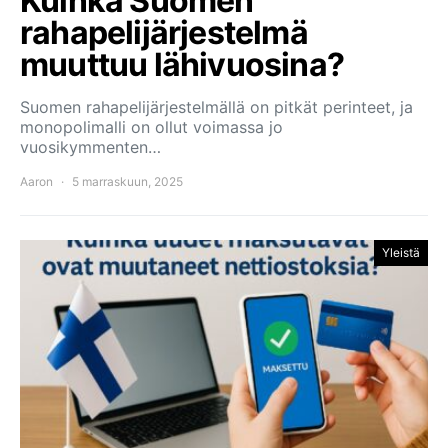
Kuinka Suomen
rahapelijärjestelmä
muuttuu lähivuosina?
Suomen rahapelijärjestelmällä on pitkät perinteet, ja
monopolimalli on ollut voimassa jo
vuosikymmenten…
Aaron
5 marraskuun, 2025
Yleistä