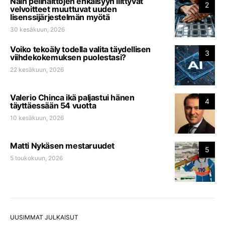
Näin pelihaittojen ehkäisyyn liittyvät
2
velvoitteet muuttuvat uuden
lisenssijärjestelmän myötä
30 kesäkuun, 2026
Voiko tekoäly todella valita täydellisen
3
viihdekokemuksen puolestasi?
22 kesäkuun, 2026
Valerio Chinca ikä paljastui hänen
4
täyttäessään 54 vuotta
10 kesäkuun, 2026
Matti Nykäsen mestaruudet
5
5 toukokuun, 2026
UUSIMMAT JULKAISUT