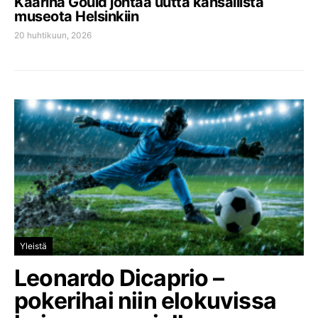
Kaarina Gould johtaa uutta kansallista
museota Helsinkiin
20 huhtikuun, 2026
Yleistä
Leonardo Dicaprio –
pokerihai niin elokuvissa