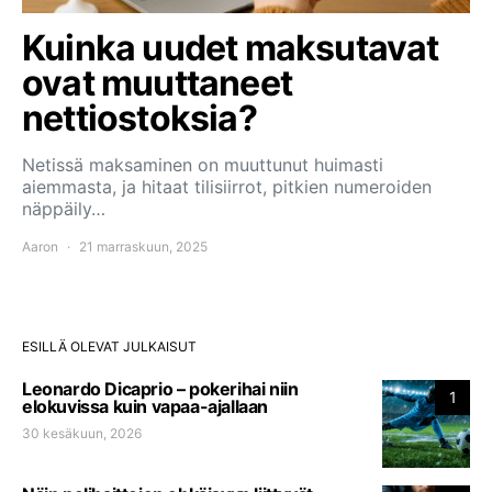
Kuinka uudet maksutavat
ovat muuttaneet
nettiostoksia?
Netissä maksaminen on muuttunut huimasti
aiemmasta, ja hitaat tilisiirrot, pitkien numeroiden
näppäily…
Aaron
21 marraskuun, 2025
ESILLÄ OLEVAT JULKAISUT
Leonardo Dicaprio – pokerihai niin
1
elokuvissa kuin vapaa-ajallaan
30 kesäkuun, 2026