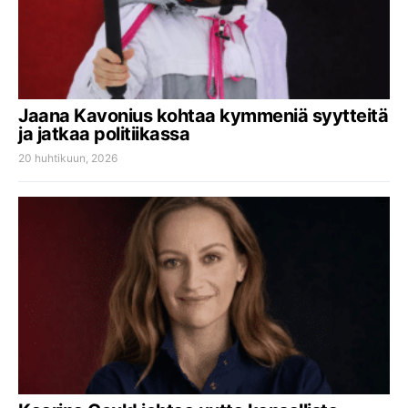
Jaana Kavonius kohtaa kymmeniä syytteitä
ja jatkaa politiikassa
20 huhtikuun, 2026