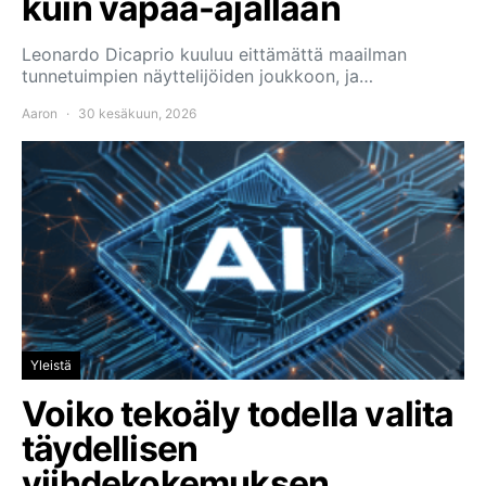
kuin vapaa-ajallaan
Leonardo Dicaprio kuuluu eittämättä maailman
tunnetuimpien näyttelijöiden joukkoon, ja…
Aaron
30 kesäkuun, 2026
Yleistä
Voiko tekoäly todella valita
täydellisen
viihdekokemuksen