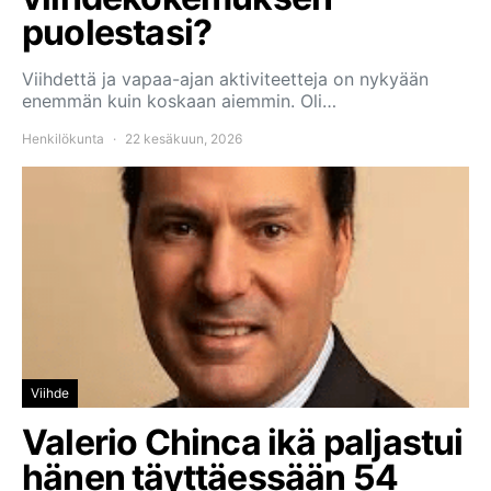
puolestasi?
Viihdettä ja vapaa-ajan aktiviteetteja on nykyään
enemmän kuin koskaan aiemmin. Oli…
Henkilökunta
22 kesäkuun, 2026
Viihde
Valerio Chinca ikä paljastui
hänen täyttäessään 54