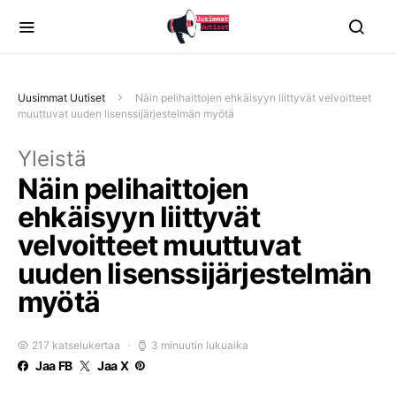
Uusimmat Uutiset
Näin pelihaittojen ehkäisyyn liittyvät velvoitteet
muuttuvat uuden lisenssijärjestelmän myötä
Yleistä
Näin pelihaittojen
ehkäisyyn liittyvät
velvoitteet muuttuvat
uuden lisenssijärjestelmän
myötä
217 katselukertaa
3 minuutin lukuaika
Jaa FB
Jaa X