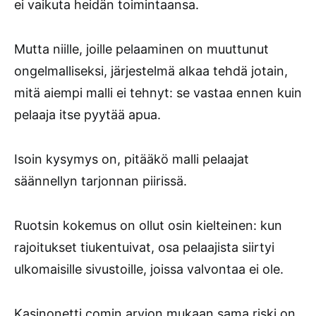
ei vaikuta heidän toimintaansa.
Mutta niille, joille pelaaminen on muuttunut
ongelmalliseksi, järjestelmä alkaa tehdä jotain,
mitä aiempi malli ei tehnyt: se vastaa ennen kuin
pelaaja itse pyytää apua.
Isoin kysymys on, pitääkö malli pelaajat
säännellyn tarjonnan piirissä.
Ruotsin kokemus on ollut osin kielteinen: kun
rajoitukset tiukentuivat, osa pelaajista siirtyi
ulkomaisille sivustoille, joissa valvontaa ei ole.
Kasinonetti.comin arvion mukaan sama riski on