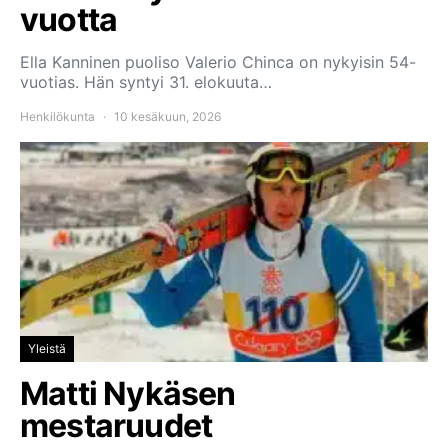
vuotta
Ella Kanninen puoliso Valerio Chinca on nykyisin 54-
vuotias. Hän syntyi 31. elokuuta…
Henkilökunta
10 kesäkuun, 2026
Yleistä
Matti Nykäsen
mestaruudet