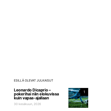
ESILLÄ OLEVAT JULKAISUT
Leonardo Dicaprio –
1
pokerihai niin elokuvissa
kuin vapaa-ajallaan
30 kesäkuun, 2026