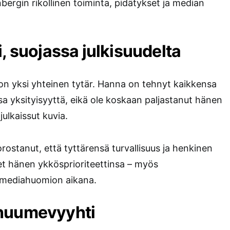
bergin rikollinen toiminta, pidätykset ja median
i, suojassa julkisuudelta
 on yksi yhteinen tytär. Hanna on tehnyt kaikkensa
sa yksityisyyttä, eikä ole koskaan paljastanut hänen
julkaissut kuvia.
rostanut, että tyttärensä turvallisuus ja henkinen
eet hänen ykkösprioriteettinsa – myös
 mediahuomion aikana.
-huumevyyhti