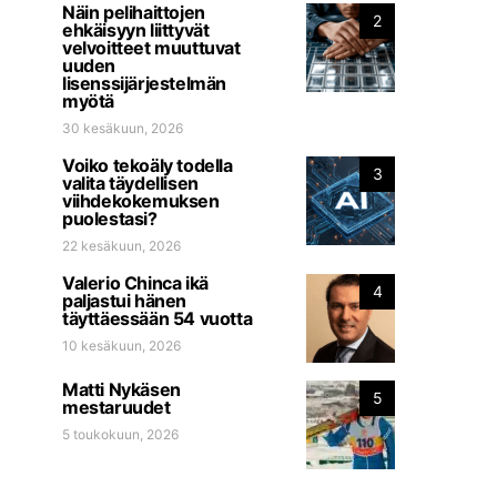
Näin pelihaittojen
2
ehkäisyyn liittyvät
velvoitteet muuttuvat
uuden
lisenssijärjestelmän
myötä
30 kesäkuun, 2026
Voiko tekoäly todella
3
valita täydellisen
viihdekokemuksen
puolestasi?
22 kesäkuun, 2026
Valerio Chinca ikä
4
paljastui hänen
täyttäessään 54 vuotta
10 kesäkuun, 2026
Matti Nykäsen
5
mestaruudet
5 toukokuun, 2026