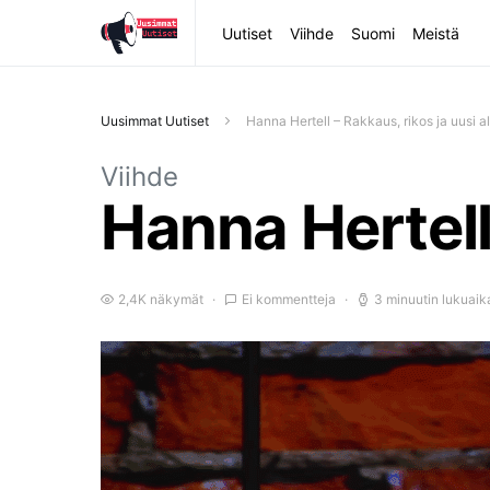
Uutiset
Viihde
Suomi
Meistä
Uusimmat Uutiset
Hanna Hertell – Rakkaus, rikos ja uusi a
Viihde
Hanna Hertell 
2,4K näkymät
Ei kommentteja
3 minuutin lukuaik