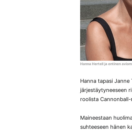
Hanna Hertell ja entinen avio
Hanna tapasi Janne T
järjestäytyneeseen rik
roolista Cannonball-
Maineestaan huolimat
suhteeseen hänen k