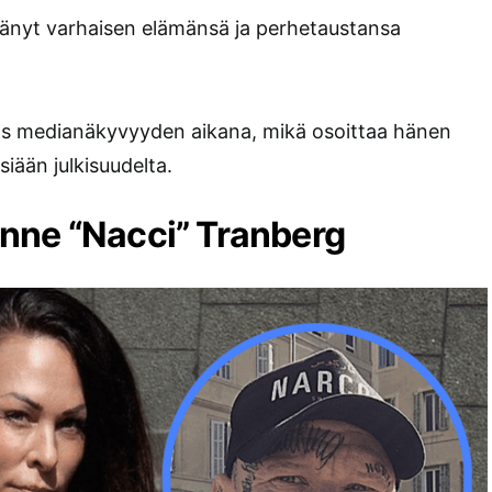
itänyt varhaisen elämänsä ja perhetaustansa
yös medianäkyvyyden aikana, mikä osoittaa hänen
siään julkisuudelta.
nne “Nacci” Tranberg