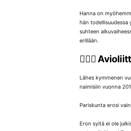
Hanna on myöhemmin 
hän todellisuudessa 
suhteen alkuvaiheess
erillään.
👰🏽‍♀️ Aviol
Lähes kymmenen vuod
naimisiin vuonna 2014.
Pariskunta erosi va
Eron syitä ei ole julk