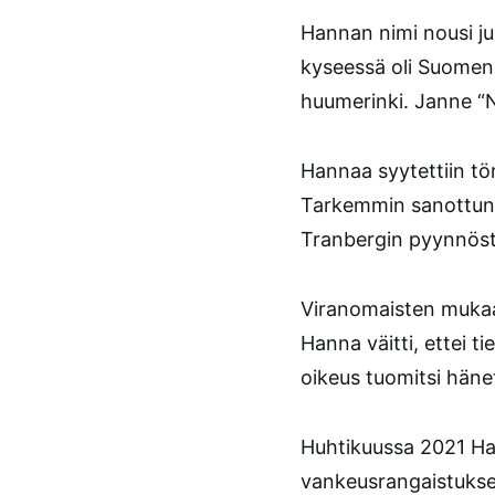
Hannan nimi nousi j
kyseessä oli Suomen 
huumerinki. Janne “
Hannaa syytettiin t
Tarkemmin sanottuna
Tranbergin pyynnöst
Viranomaisten mukaa
Hanna väitti, ettei t
oikeus tuomitsi hän
Huhtikuussa 2021 Ha
vankeusrangaistukseen