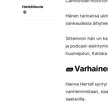
Cannonball-moottori
Henkilökunta
Hänen tarinansa ulot
vankeudesta äitiytee
Sittemmin hän on ke
ja podcast-esiintymi
huumejutun, Katiska
🧱 Varhaine
Hanna Hertell syntyi 
vanhemmistaan, sisar
saatavilla.