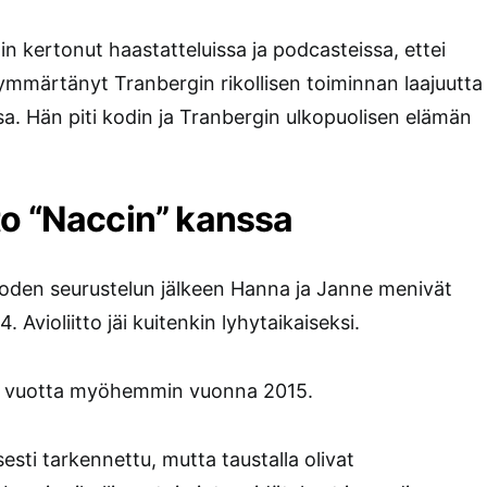
kertonut haastatteluissa ja podcasteissa, ettei
ymmärtänyt Tranbergin rikollisen toiminnan laajuutta
a. Hän piti kodin ja Tranbergin ulkopuolisen elämän
iitto “Naccin” kanssa
en seurustelun jälkeen Hanna ja Janne menivät
 Avioliitto jäi kuitenkin lyhytaikaiseksi.
in vuotta myöhemmin vuonna 2015.
isesti tarkennettu, mutta taustalla olivat