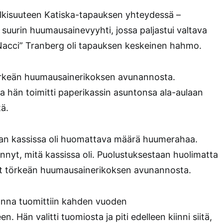
ulkisuuteen Katiska-tapauksen yhteydessä –
suurin huumausainevyyhti, jossa paljastui valtava
Nacci” Tranberg oli tapauksen keskeinen hahmo.
örkeän huumausainerikoksen avunannosta.
 hän toimitti paperikassin asuntonsa ala-aulaan
ä.
n kassissa oli huomattava määrä huumerahaa.
iennyt, mitä kassissa oli. Puolustuksestaan huolimatta
et törkeän huumausainerikoksen avunannosta.
nna tuomittiin kahden vuoden
. Hän valitti tuomiosta ja piti edelleen kiinni siitä,