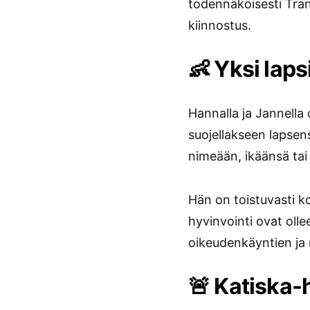
todennäköisesti Tran
kiinnostus.
👶 Yksi laps
Hannalla ja Jannella
suojellakseen lapsen
nimeään, ikäänsä tai 
Hän on toistuvasti ko
hyvinvointi ovat oll
oikeudenkäyntien ja
🚨 Katiska