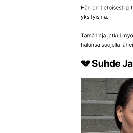
Hän on tietoisesti p
yksityisinä.
Tämä linja jatkui m
halunsa suojella lähei
💔 Suhde Ja