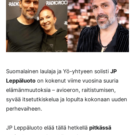
Suomalainen laulaja ja Yö-yhtyeen solisti
JP
Leppäluoto
on kokenut viime vuosina suuria
elämänmuutoksia – avioeron, raitistumisen,
syvää itsetutkiskelua ja lopulta kokonaan uuden
perhevaiheen.
JP Leppäluoto elää tällä hetkellä
pitkässä