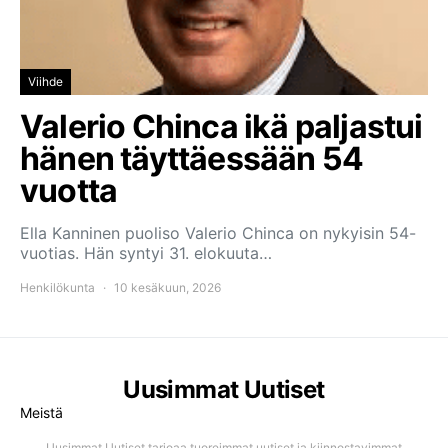
Viihde
Valerio Chinca ikä paljastui
hänen täyttäessään 54
vuotta
Ella Kanninen puoliso Valerio Chinca on nykyisin 54-
vuotias. Hän syntyi 31. elokuuta…
Henkilökunta
10 kesäkuun, 2026
Uusimmat Uutiset
Meistä
Uusimmat Uutiset tarjoaa tuoreimmat uutiset ja kiinnostavimmat