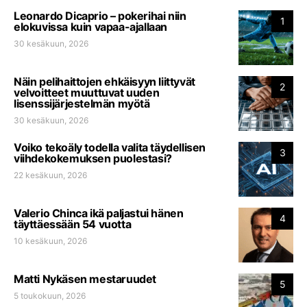
Leonardo Dicaprio – pokerihai niin
1
elokuvissa kuin vapaa-ajallaan
30 kesäkuun, 2026
Näin pelihaittojen ehkäisyyn liittyvät
2
velvoitteet muuttuvat uuden
lisenssijärjestelmän myötä
30 kesäkuun, 2026
Voiko tekoäly todella valita täydellisen
3
viihdekokemuksen puolestasi?
22 kesäkuun, 2026
Valerio Chinca ikä paljastui hänen
4
täyttäessään 54 vuotta
10 kesäkuun, 2026
Matti Nykäsen mestaruudet
5
5 toukokuun, 2026