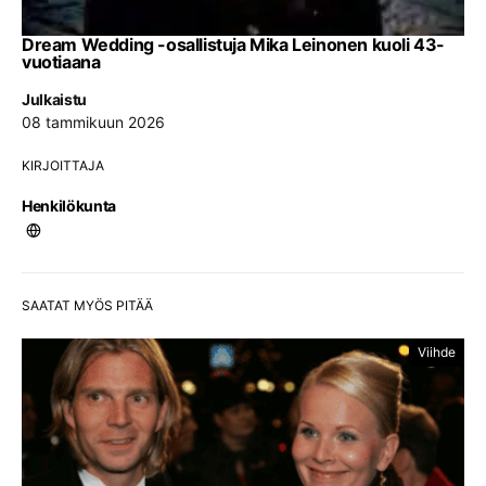
Dream Wedding -osallistuja Mika Leinonen kuoli 43-
vuotiaana
Julkaistu
08 tammikuun 2026
KIRJOITTAJA
Henkilökunta
SAATAT MYÖS PITÄÄ
Viihde