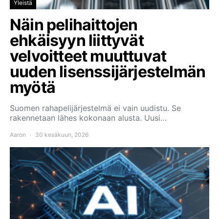
Yleistä
Näin pelihaittojen
ehkäisyyn liittyvät
velvoitteet muuttuvat
uuden lisenssijärjestelmän
myötä
Suomen rahapelijärjestelmä ei vain uudistu. Se
rakennetaan lähes kokonaan alusta. Uusi…
Aaron
30 kesäkuun, 2026