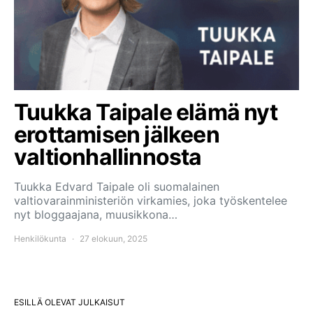
Tuukka Taipale elämä nyt
erottamisen jälkeen
valtionhallinnosta
Tuukka Edvard Taipale oli suomalainen
valtiovarainministeriön virkamies, joka työskentelee
nyt bloggaajana, muusikkona…
Henkilökunta
27 elokuun, 2025
ESILLÄ OLEVAT JULKAISUT