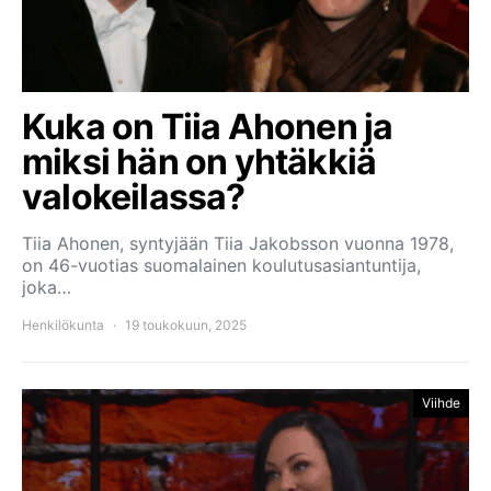
Kuka on Tiia Ahonen ja
miksi hän on yhtäkkiä
valokeilassa?
Tiia Ahonen, syntyjään Tiia Jakobsson vuonna 1978,
on 46-vuotias suomalainen koulutusasiantuntija,
joka…
Henkilökunta
19 toukokuun, 2025
Viihde