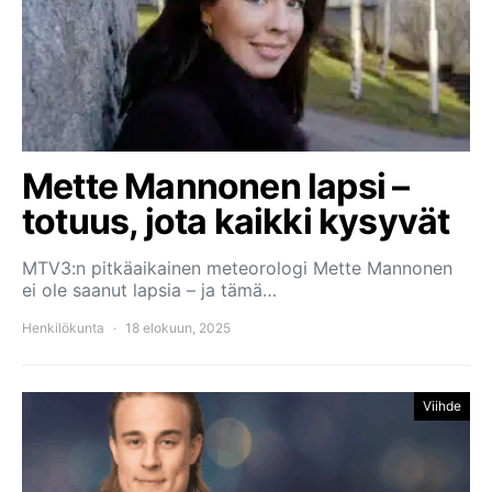
Mette Mannonen lapsi –
totuus, jota kaikki kysyvät
MTV3:n pitkäaikainen meteorologi Mette Mannonen
ei ole saanut lapsia – ja tämä…
Henkilökunta
18 elokuun, 2025
Viihde