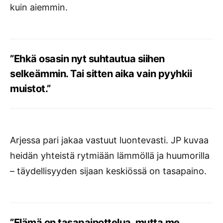
kuin aiemmin.
”Ehkä osasin nyt suhtautua siihen
selkeämmin. Tai sitten aika vain pyyhkii
muistot.”
Arjessa pari jakaa vastuut luontevasti. JP kuvaa
heidän yhteistä rytmiään lämmöllä ja huumorilla
– täydellisyyden sijaan keskiössä on tasapaino.
”Elämä on tasapainottelua, mutta me