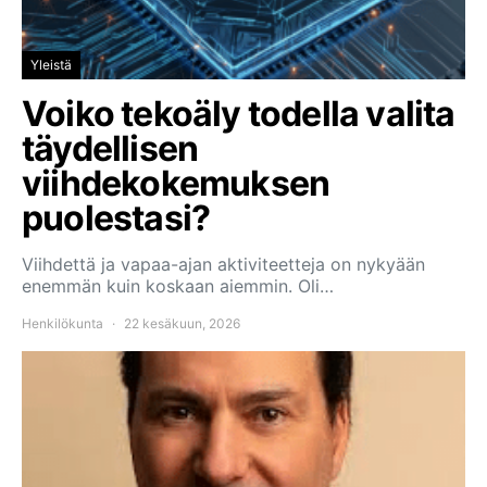
Yleistä
Voiko tekoäly todella valita
täydellisen
viihdekokemuksen
puolestasi?
Viihdettä ja vapaa-ajan aktiviteetteja on nykyään
enemmän kuin koskaan aiemmin. Oli…
Henkilökunta
22 kesäkuun, 2026