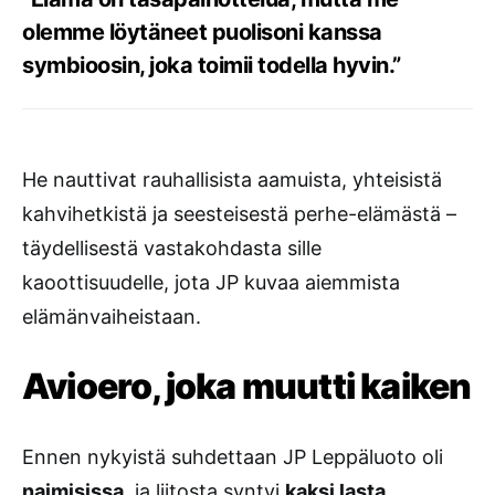
olemme löytäneet puolisoni kanssa
symbioosin, joka toimii todella hyvin.”
He nauttivat rauhallisista aamuista, yhteisistä
kahvihetkistä ja seesteisestä perhe-elämästä –
täydellisestä vastakohdasta sille
kaoottisuudelle, jota JP kuvaa aiemmista
elämänvaiheistaan.
Avioero, joka muutti kaiken
Ennen nykyistä suhdettaan JP Leppäluoto oli
naimisissa
, ja liitosta syntyi
kaksi lasta
.