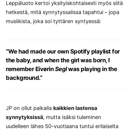
Leppäluoto kertoi yksityiskohtaisesti myös siitä
hetkestä, mitä synnytyssalissa tapahtui – jopa
musiikista, joka soi tyttären syntyessä:
“We had made our own Spotify playlist for
the baby, and when the girl was born, I
remember Eivørin
Segl
was playing in the
background.”
JP on ollut paikalla
kaikkien lastensa
synnytyksissä
, mutta isäksi tuleminen
uudelleen lähes 50-vuotiaana tuntui erilaiselta