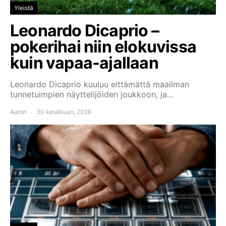
Yleistä
Leonardo Dicaprio –
pokerihai niin elokuvissa
kuin vapaa-ajallaan
Leonardo Dicaprio kuuluu eittämättä maailman
tunnetuimpien näyttelijöiden joukkoon, ja…
Aaron
30 kesäkuun, 2026