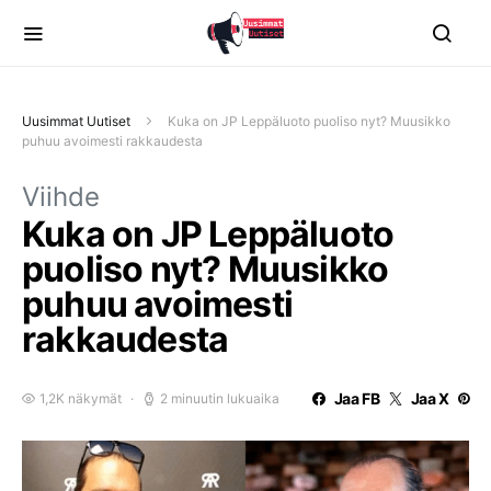
Uusimmat Uutiset
Kuka on JP Leppäluoto puoliso nyt? Muusikko
puhuu avoimesti rakkaudesta
Viihde
Kuka on JP Leppäluoto
puoliso nyt? Muusikko
puhuu avoimesti
rakkaudesta
Jaa FB
Jaa X
1,2K näkymät
2 minuutin lukuaika