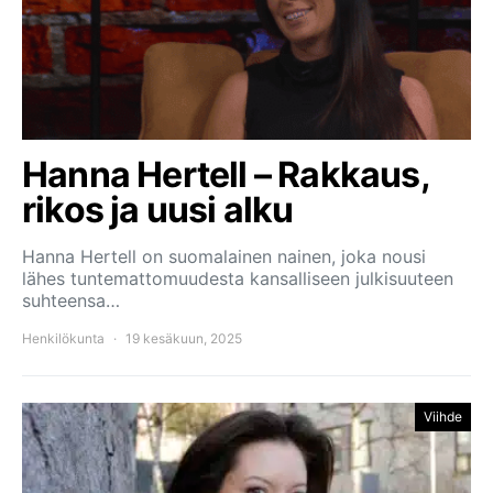
Hanna Hertell – Rakkaus,
rikos ja uusi alku
Hanna Hertell on suomalainen nainen, joka nousi
lähes tuntemattomuudesta kansalliseen julkisuuteen
suhteensa…
Henkilökunta
19 kesäkuun, 2025
Viihde