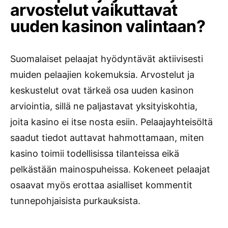
arvostelut vaikuttavat
uuden kasinon valintaan?
Suomalaiset pelaajat hyödyntävät aktiivisesti
muiden pelaajien kokemuksia. Arvostelut ja
keskustelut ovat tärkeä osa uuden kasinon
arviointia, sillä ne paljastavat yksityiskohtia,
joita kasino ei itse nosta esiin. Pelaajayhteisöltä
saadut tiedot auttavat hahmottamaan, miten
kasino toimii todellisissa tilanteissa eikä
pelkästään mainospuheissa. Kokeneet pelaajat
osaavat myös erottaa asialliset kommentit
tunnepohjaisista purkauksista.