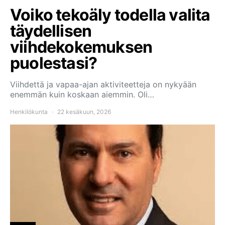
Voiko tekoäly todella valita
täydellisen
viihdekokemuksen
puolestasi?
Viihdettä ja vapaa-ajan aktiviteetteja on nykyään
enemmän kuin koskaan aiemmin. Oli…
Henkilökunta
22 kesäkuun, 2026