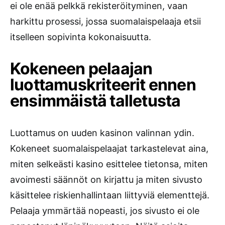
ei ole enää pelkkä rekisteröityminen, vaan
harkittu prosessi, jossa suomalaispelaaja etsii
itselleen sopivinta kokonaisuutta.
Kokeneen pelaajan
luottamuskriteerit ennen
ensimmäistä talletusta
Luottamus on uuden kasinon valinnan ydin.
Kokeneet suomalaispelaajat tarkastelevat aina,
miten selkeästi kasino esittelee tietonsa, miten
avoimesti säännöt on kirjattu ja miten sivusto
käsittelee riskienhallintaan liittyviä elementtejä.
Pelaaja ymmärtää nopeasti, jos sivusto ei ole