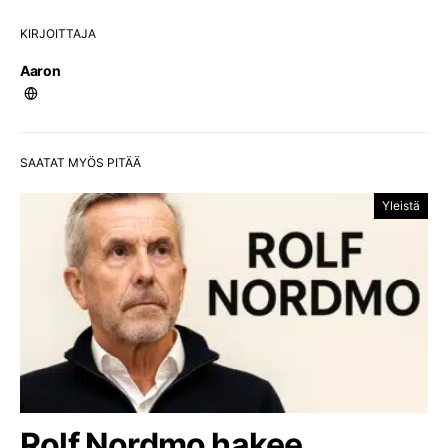
KIRJOITTAJA
Aaron
SAATAT MYÖS PITÄÄ
Yleistä
Rolf Nordmo hakee