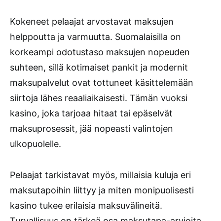
Kokeneet pelaajat arvostavat maksujen
helppoutta ja varmuutta. Suomalaisilla on
korkeampi odotustaso maksujen nopeuden
suhteen, sillä kotimaiset pankit ja modernit
maksupalvelut ovat tottuneet käsittelemään
siirtoja lähes reaaliaikaisesti. Tämän vuoksi
kasino, joka tarjoaa hitaat tai epäselvät
maksuprosessit, jää nopeasti valintojen
ulkopuolelle.
Pelaajat tarkistavat myös, millaisia kuluja eri
maksutapoihin liittyy ja miten monipuolisesti
kasino tukee erilaisia maksuvälineitä.
Turvallisuus on tärkeä osa maksutapa-arvioita,