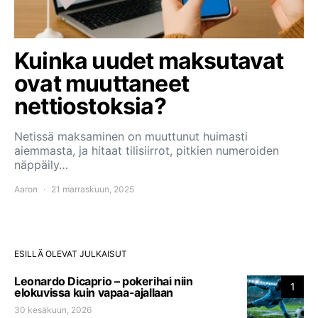
Kuinka uudet maksutavat
ovat muuttaneet
nettiostoksia?
Netissä maksaminen on muuttunut huimasti
aiemmasta, ja hitaat tilisiirrot, pitkien numeroiden
näppäily…
Aaron
21 marraskuun, 2025
ESILLÄ OLEVAT JULKAISUT
Leonardo Dicaprio – pokerihai niin
1
elokuvissa kuin vapaa-ajallaan
30 kesäkuun, 2026