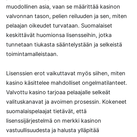
muodollinen asia, vaan se määrittää kasinon
valvonnan tason, pelien reiluuden ja sen, miten
pelaajan oikeudet turvataan. Suomalaiset
keskittävät huomionsa lisensseihin, jotka
tunnetaan tiukasta sääntelystään ja selkeistä
toimintamalleistaan.
Lisenssien erot vaikuttavat myös siihen, miten
kasino käsittelee mahdolliset ongelmatilanteet.
Valvottu kasino tarjoaa pelaajalle selkeät
valituskanavat ja avoimen prosessin. Kokeneet
suomalaispelaajat tietävät, että
lisenssijärjestelmä on merkki kasinon
vastuullisuudesta ja halusta ylläpitää