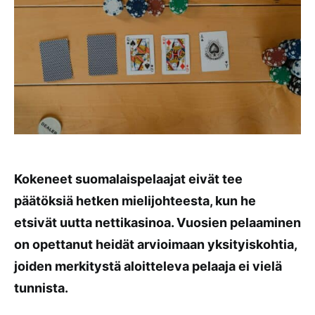
Kokeneet suomalaispelaajat eivät tee
päätöksiä hetken mielijohteesta, kun he
etsivät uutta nettikasinoa. Vuosien pelaaminen
on opettanut heidät arvioimaan yksityiskohtia,
joiden merkitystä aloitteleva pelaaja ei vielä
tunnista.