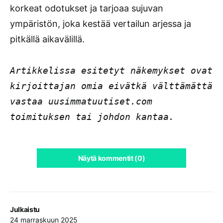
korkeat odotukset ja tarjoaa sujuvan
ympäristön, joka kestää vertailun arjessa ja
pitkällä aikavälillä.
Artikkelissa esitetyt näkemykset ovat
kirjoittajan omia eivätkä välttämättä
vastaa uusimmatuutiset.com
toimituksen tai johdon kantaa.
Näytä kommentit (0)
Julkaistu
24 marraskuun 2025