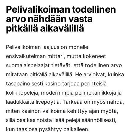
Pelivalikoiman todellinen
arvo nähdään vasta
pitkällä aikavälillä
Pelivalikoiman laajuus on monelle
ensivaikutelman mittari, mutta kokeneet
suomalaispelaajat tietävät, että todellinen arvo
mitataan pitkällä aikavälillä. He arvioivat, kuinka
tasapainoisesti kasino tarjoaa perinteisiä
kolikkopelejä, modernimpia pelimekaniikkoja ja
laadukkaita livepöytiä. Tärkeää on myös nähdä,
miten kasinon valikoima kehittyy ajan myötä,
sillä osa kasinoista lisää pelejä säännöllisesti,
kun taas osa pysähtyy paikalleen.