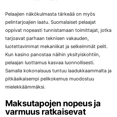
Pelaajien näkökulmasta tärkeää on myös
pelintarjoajien laatu. Suomalaiset pelaajat
oppivat nopeasti tunnistamaan toimittajat, jotka
tarjoavat parhaan teknisen vakauden,
luotettavimmat mekaniikat ja selkeimmät pelit.
Kun kasino panostaa näihin yksityiskohtiin,
pelaajan luottamus kasvaa luonnollisesti.
Samalla kokonaisuus tuntuu laadukkaammalta ja
pitkäaikaisempi pelikokemus muodostuu
mielekkäämmäksi.
Maksutapojen nopeus ja
varmuus ratkaisevat