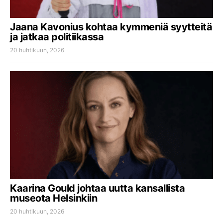
Jaana Kavonius kohtaa kymmeniä syytteitä
ja jatkaa politiikassa
20 huhtikuun, 2026
Kaarina Gould johtaa uutta kansallista
museota Helsinkiin
20 huhtikuun, 2026