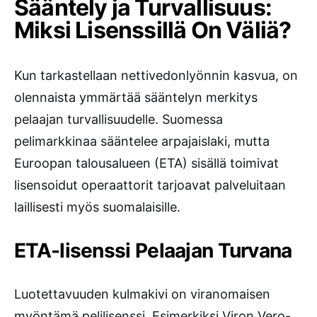
Sääntely ja Turvallisuus:
Miksi Lisenssillä On Väliä?
Kun tarkastellaan nettivedonlyönnin kasvua, on
olennaista ymmärtää sääntelyn merkitys
pelaajan turvallisuudelle. Suomessa
pelimarkkinaa sääntelee arpajaislaki, mutta
Euroopan talousalueen (ETA) sisällä toimivat
lisensoidut operaattorit tarjoavat palveluitaan
laillisesti myös suomalaisille.
ETA-lisenssi Pelaajan Turvana
Luotettavuuden kulmakivi on viranomaisen
myöntämä pelilisenssi. Esimerkiksi Viron Vero-