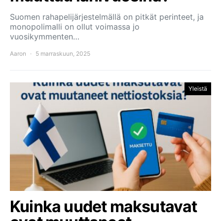
Suomen rahapelijärjestelmällä on pitkät perinteet, ja
monopolimalli on ollut voimassa jo
vuosikymmenten…
Aaron
5 marraskuun, 2025
Yleistä
Kuinka uudet maksutavat