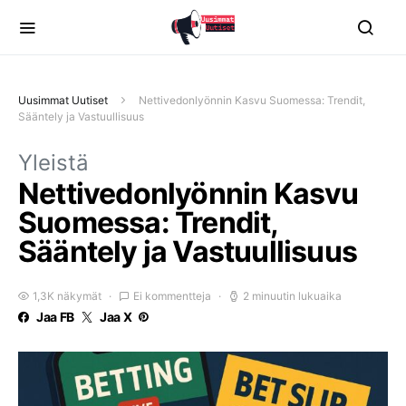
Uusimmat Uutiset
Nettivedonlyönnin Kasvu Suomessa: Trendit,
Sääntely ja Vastuullisuus
Yleistä
Nettivedonlyönnin Kasvu
Suomessa: Trendit,
Sääntely ja Vastuullisuus
1,3K näkymät
Ei kommentteja
2 minuutin lukuaika
Jaa FB
Jaa X