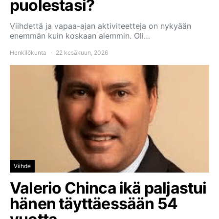
puolestasi?
Viihdettä ja vapaa-ajan aktiviteetteja on nykyään
enemmän kuin koskaan aiemmin. Oli…
Henkilökunta
22 kesäkuun, 2026
Viihde
Valerio Chinca ikä paljastui
hänen täyttäessään 54