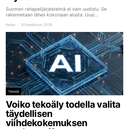
Suomen rahapelijärjestelmä ei vain uudistu. Se
rakennetaan lähes kokonaan alusta. Uusi…
Aaron
30 kesäkuun, 2026
Yleistä
Voiko tekoäly todella valita
täydellisen
viihdekokemuksen