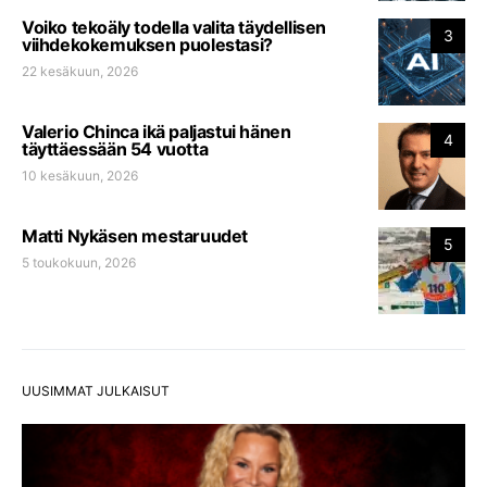
Voiko tekoäly todella valita täydellisen
3
viihdekokemuksen puolestasi?
22 kesäkuun, 2026
Valerio Chinca ikä paljastui hänen
4
täyttäessään 54 vuotta
10 kesäkuun, 2026
Matti Nykäsen mestaruudet
5
5 toukokuun, 2026
UUSIMMAT JULKAISUT