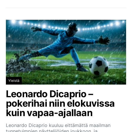
Yleistä
Leonardo Dicaprio –
pokerihai niin elokuvissa
kuin vapaa-ajallaan
Leonardo Dicaprio kuuluu eittämättä maailman
tunnetuimpien näyttelijöiden joukkoon, ja…