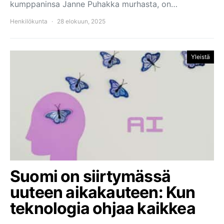
kumppaninsa Janne Puhakka murhasta, on…
Henkilökunta
28 elokuun, 2025
Yleistä
Suomi on siirtymässä
uuteen aikakauteen: Kun
teknologia ohjaa kaikkea