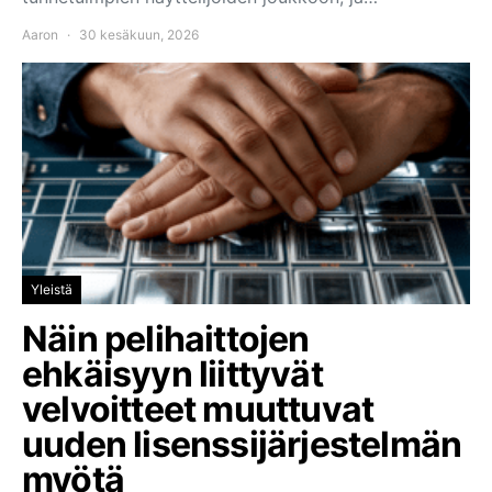
Aaron
30 kesäkuun, 2026
Yleistä
Näin pelihaittojen
ehkäisyyn liittyvät
velvoitteet muuttuvat
uuden lisenssijärjestelmän
myötä