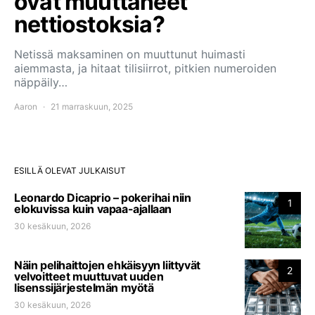
ovat muuttaneet
nettiostoksia?
Netissä maksaminen on muuttunut huimasti
aiemmasta, ja hitaat tilisiirrot, pitkien numeroiden
näppäily…
Aaron
21 marraskuun, 2025
ESILLÄ OLEVAT JULKAISUT
Leonardo Dicaprio – pokerihai niin
1
elokuvissa kuin vapaa-ajallaan
30 kesäkuun, 2026
Näin pelihaittojen ehkäisyyn liittyvät
2
velvoitteet muuttuvat uuden
lisenssijärjestelmän myötä
30 kesäkuun, 2026