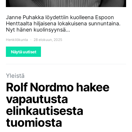
Janne Puhakka löydettiin kuolleena Espoon
Henttaalta hiljaisena lokakuisena sunnuntaina.
Nyt hänen kuolinsyynsä…
Henkilökunta
28 elokuun, 2025
Näytä uutiset
Yleistä
Rolf Nordmo hakee
vapautusta
elinkautisesta
tuomiosta