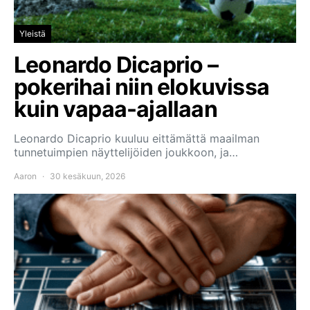
Yleistä
Leonardo Dicaprio –
pokerihai niin elokuvissa
kuin vapaa-ajallaan
Leonardo Dicaprio kuuluu eittämättä maailman
tunnetuimpien näyttelijöiden joukkoon, ja…
Aaron
30 kesäkuun, 2026