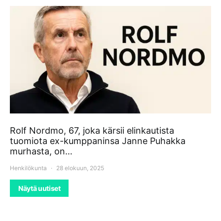
Rolf Nordmo, 67, joka kärsii elinkautista
tuomiota ex-kumppaninsa Janne Puhakka
murhasta, on…
Henkilökunta
28 elokuun, 2025
Näytä uutiset