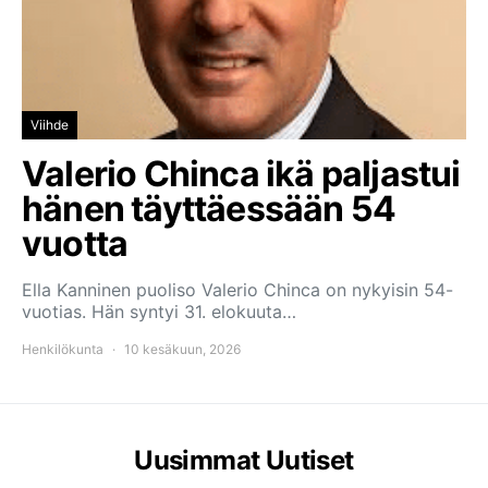
Viihde
Valerio Chinca ikä paljastui
hänen täyttäessään 54
vuotta
Ella Kanninen puoliso Valerio Chinca on nykyisin 54-
vuotias. Hän syntyi 31. elokuuta…
Henkilökunta
10 kesäkuun, 2026
Uusimmat Uutiset