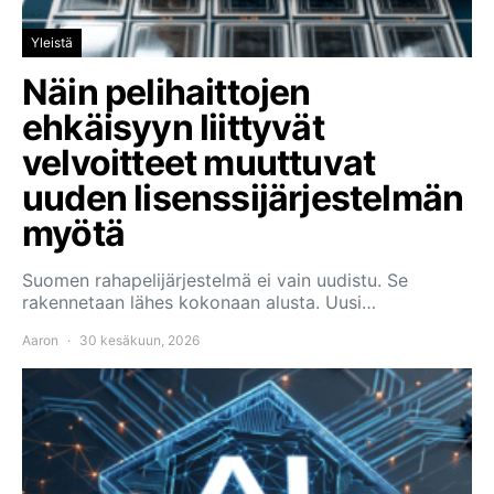
Yleistä
Näin pelihaittojen
ehkäisyyn liittyvät
velvoitteet muuttuvat
uuden lisenssijärjestelmän
myötä
Suomen rahapelijärjestelmä ei vain uudistu. Se
rakennetaan lähes kokonaan alusta. Uusi…
Aaron
30 kesäkuun, 2026