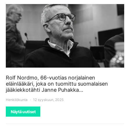
Rolf Nordmo, 66-vuotias norjalainen
eläinlääkäri, joka on tuomittu suomalaisen
jääkiekkotähti Janne Puhakka…
Henkilökunta
12 syyskuun, 2025
Näytä uutiset