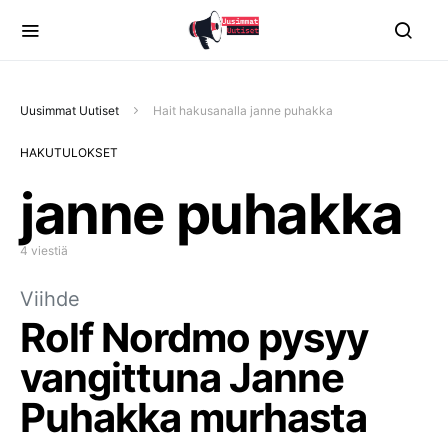
Uusimmat Uutiset
Hait hakusanalla janne puhakka
HAKUTULOKSET
janne puhakka
4 viestiä
Viihde
Rolf Nordmo pysyy
vangittuna Janne
Puhakka murhasta