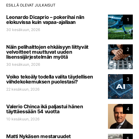
ESILLÄ OLEVAT JULKAISUT
Leonardo Dicaprio – pokerihai niin
1
elokuvissa kuin vapaa-ajallaan
30 kesäkuun, 2026
Näin pelihaittojen ehkäisyyn liittyvät
2
velvoitteet muuttuvat uuden
lisenssijärjestelmän myötä
30 kesäkuun, 2026
Voiko tekoäly todella valita täydellisen
3
viihdekokemuksen puolestasi?
22 kesäkuun, 2026
Valerio Chinca ikä paljastui hänen
4
täyttäessään 54 vuotta
10 kesäkuun, 2026
Matti Nykäsen mestaruudet
5