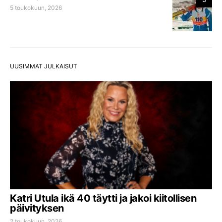
5 toukokuun, 2026
UUSIMMAT JULKAISUT
Katri Utula ikä 40 täytti ja jakoi kiitollisen
päivityksen
2 toukokuun, 2026