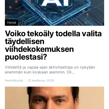
Yleistä
Voiko tekoäly todella valita
täydellisen
viihdekokemuksen
puolestasi?
Viihdettä ja vapaa-ajan aktiviteetteja on nykyään
enemmän kuin koskaan aiemmin. Oli…
Henkilökunta
22 kesäkuun, 2026