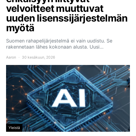
velvoitteet muuttuvat
uuden lisenssijärjestelmän
myötä
Suomen rahapelijärjestelmä ei vain uudistu. Se
rakennetaan lähes kokonaan alusta. Uusi…
Aaron
30 kesäkuun, 2026
Yleistä