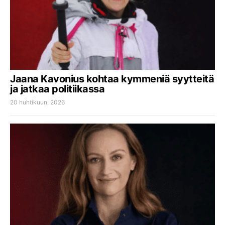
Jaana Kavonius kohtaa kymmeniä syytteitä
ja jatkaa politiikassa
20 huhtikuun, 2026