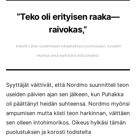
“Teko oli erityisen raaka—
raivokas,”
kirjoitti Länsi-Uudenmaan käräjäoikeus tuomiossaan, kuvaten
murhaa sekä
harkituksi että julmaksi
.
Syyttäjät väittivät, että Nordmo suunnitteli teon
useiden päivien ajan sen jälkeen, kun Puhakka
oli päättänyt heidän suhteensa. Nordmo myönsi
ampumisen mutta kiisti teon harkinnan, väittäen
sen olleen intohimorikos. Oikeus hylkäsi tämän
puolustuksen ja korosti todisteita