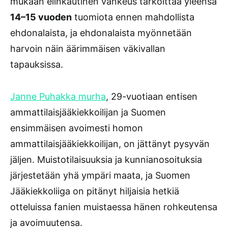
mukaan elinkautinen vankeus tarkoittaa yleensä
14–15 vuoden
tuomiota ennen mahdollista
ehdonalaista, ja ehdonalaista myönnetään
harvoin näin äärimmäisen väkivallan
tapauksissa.
Janne Puhakka murha
, 29-vuotiaan entisen
ammattilaisjääkiekkoilijan ja Suomen
ensimmäisen avoimesti homon
ammattilaisjääkiekkoilijan, on jättänyt pysyvän
jäljen. Muistotilaisuuksia ja kunnianosoituksia
järjestetään yhä ympäri maata, ja Suomen
Jääkiekkoliiga on pitänyt hiljaisia hetkiä
otteluissa fanien muistaessa hänen rohkeutensa
ja avoimuutensa.