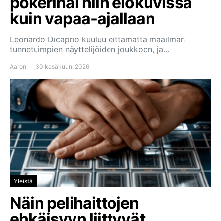
pokerihai niin elokuvissa
kuin vapaa-ajallaan
Leonardo Dicaprio kuuluu eittämättä maailman
tunnetuimpien näyttelijöiden joukkoon, ja…
Aaron
30 kesäkuun, 2026
Yleistä
Näin pelihaittojen
ehkäisyyn liittyvät