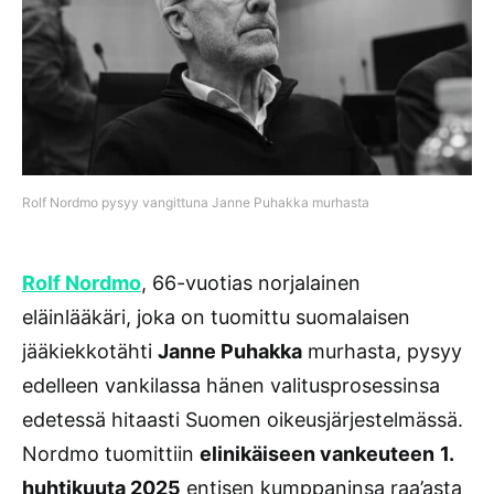
Rolf Nordmo pysyy vangittuna Janne Puhakka murhasta
Rolf Nordmo
, 66-vuotias norjalainen
eläinlääkäri, joka on tuomittu suomalaisen
jääkiekkotähti
Janne Puhakka
murhasta, pysyy
edelleen vankilassa hänen valitusprosessinsa
edetessä hitaasti Suomen oikeusjärjestelmässä.
Nordmo tuomittiin
elinikäiseen vankeuteen
1.
huhtikuuta 2025
entisen kumppaninsa raa’asta