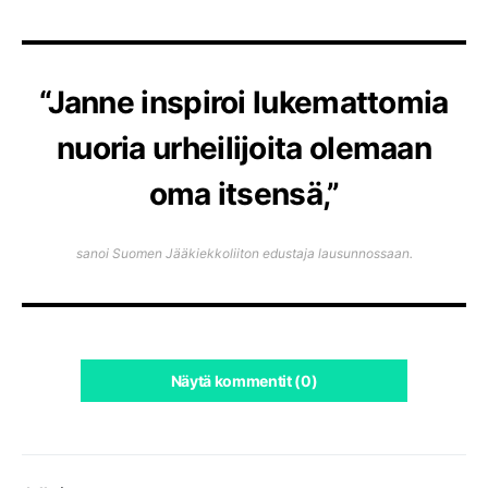
“Janne inspiroi lukemattomia
nuoria urheilijoita olemaan
oma itsensä,”
sanoi Suomen Jääkiekkoliiton edustaja lausunnossaan.
Näytä kommentit (0)