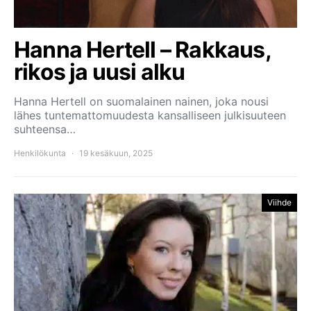
Hanna Hertell – Rakkaus,
rikos ja uusi alku
Hanna Hertell on suomalainen nainen, joka nousi
lähes tuntemattomuudesta kansalliseen julkisuuteen
suhteensa…
Henkilökunta
19 kesäkuun, 2025
Viihde