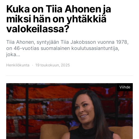
Kuka on Tiia Ahonen ja
miksi hän on yhtäkkiä
valokeilassa?
Tiia Ahonen, syntyjään Tiia Jakobsson vuonna 1978,
on 46-vuotias suomalainen koulutusasiantuntija,
joka…
Henkilökunta
19 toukokuun, 2025
Viihde