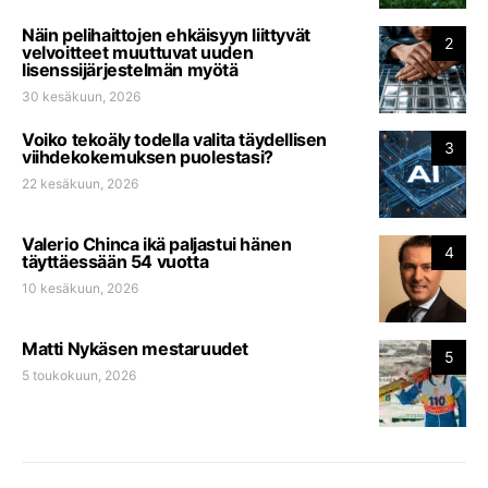
Näin pelihaittojen ehkäisyyn liittyvät
2
velvoitteet muuttuvat uuden
lisenssijärjestelmän myötä
30 kesäkuun, 2026
Voiko tekoäly todella valita täydellisen
3
viihdekokemuksen puolestasi?
22 kesäkuun, 2026
Valerio Chinca ikä paljastui hänen
4
täyttäessään 54 vuotta
10 kesäkuun, 2026
Matti Nykäsen mestaruudet
5
5 toukokuun, 2026