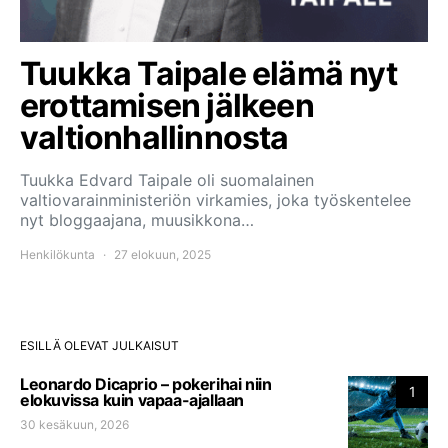
Tuukka Taipale elämä nyt
erottamisen jälkeen
valtionhallinnosta
Tuukka Edvard Taipale oli suomalainen
valtiovarainministeriön virkamies, joka työskentelee
nyt bloggaajana, muusikkona…
Henkilökunta
27 elokuun, 2025
ESILLÄ OLEVAT JULKAISUT
Leonardo Dicaprio – pokerihai niin
1
elokuvissa kuin vapaa-ajallaan
30 kesäkuun, 2026