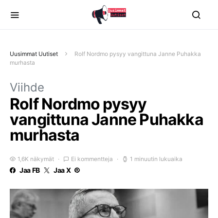
Uusimmat Uutiset
Rolf Nordmo pysyy vangittuna Janne Puhakka
murhasta
Viihde
Rolf Nordmo pysyy
vangittuna Janne Puhakka
murhasta
1,6K näkymät
Ei kommentteja
1 minuutin lukuaika
Jaa FB
Jaa X