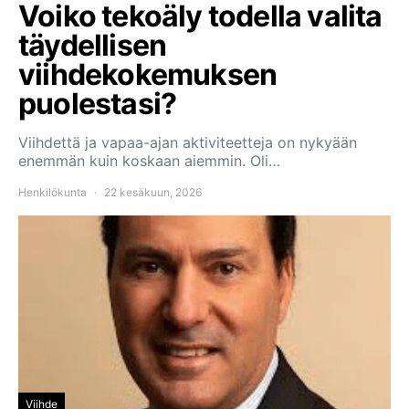
Voiko tekoäly todella valita
täydellisen
viihdekokemuksen
puolestasi?
Viihdettä ja vapaa-ajan aktiviteetteja on nykyään
enemmän kuin koskaan aiemmin. Oli…
Henkilökunta
22 kesäkuun, 2026
Viihde