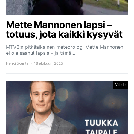
Mette Mannonen lapsi –
totuus, jota kaikki kysyvät
MTV3:n pitkäaikainen meteorologi Mette Mannonen
ei ole saanut lapsia – ja tämä…
Henkilökunta
18 elokuun, 2025
Viihde