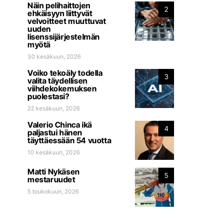
Näin pelihaittojen
2
ehkäisyyn liittyvät
velvoitteet muuttuvat
uuden
lisenssijärjestelmän
myötä
30 kesäkuun, 2026
Voiko tekoäly todella
3
valita täydellisen
viihdekokemuksen
puolestasi?
22 kesäkuun, 2026
Valerio Chinca ikä
4
paljastui hänen
täyttäessään 54 vuotta
10 kesäkuun, 2026
Matti Nykäsen
5
mestaruudet
5 toukokuun, 2026