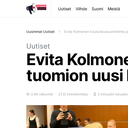
Uutiset
Viihde
Suomi
Meistä
Uusimmat Uutiset
Evita Kolmonen kouluiskusuunnitelma j
Uutiset
Evita Kolmone
tuomion uusi
2,4K näkymät
Ei kommentteja
2 minuutin lukuaik