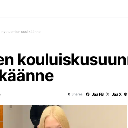
a nyt tuomion uusi käänne
n kouluiskusuunn
 käänne
Jaa FB
Jaa X
a
0
Shares