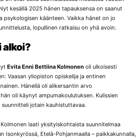
. Nyt kesällä 2025 hänen tapauksensa on saanut
ja psykologisen käänteen. Vaikka hänet on jo
nnittelusta, lopullinen ratkaisu on yhä avoin.
 alkoi?
nyt
Evita Enni Bettiina Kolmonen
oli ulkoisesti
en: Vaasan yliopiston opiskelija ja entinen
ainen. Hänellä oli alikersantin arvo
 hän oli käynyt ampumakoulutuksen. Kulissien
suunnitteli jotain kauhistuttavaa.
Kolmonen laati yksityiskohtaista suunnitelmaa
n Isonkyrössä, Etelä-Pohjanmaalla – paikkakunnalla,