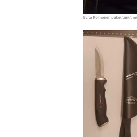
Evita Kolmonen pukeutunut m