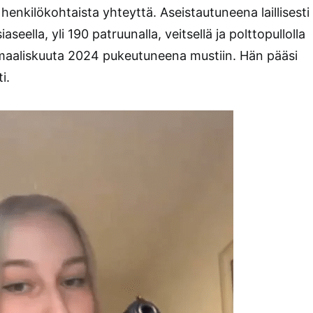
t henkilökohtaista yhteyttä. Aseistautuneena laillisesti
seella, yli 190 patruunalla, veitsellä ja polttopullolla
. maaliskuuta 2024 pukeutuneena mustiin. Hän pääsi
i.