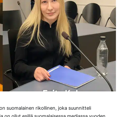
on suomalainen rikollinen, joka suunnitteli
a on ollut esillä suomalaisessa mediassa vuoden