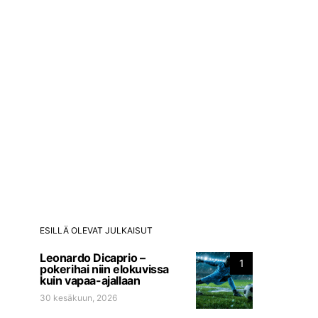
ESILLÄ OLEVAT JULKAISUT
Leonardo Dicaprio –
1
pokerihai niin elokuvissa
kuin vapaa-ajallaan
30 kesäkuun, 2026