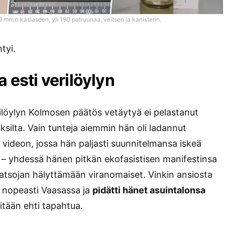
 9 mm:n käsiaseen, yli 190 patruunaa, veitsen ja kanisterin.
tyi.
a esti verilöylyn
erilöylyn Kolmosen päätös vetäytyä ei pelastanut
silta. Vain tunteja aiemmin hän oli ladannut
videon, jossa hän paljasti suunnitelmansa iskeä
 – yhdessä hänen pitkän ekofasistisen manifestinsa
atsojan hälyttämään viranomaiset. Vinkin ansiosta
t nopeasti Vaasassa ja
pidätti hänet asuintalonsa
tään ehti tapahtua.