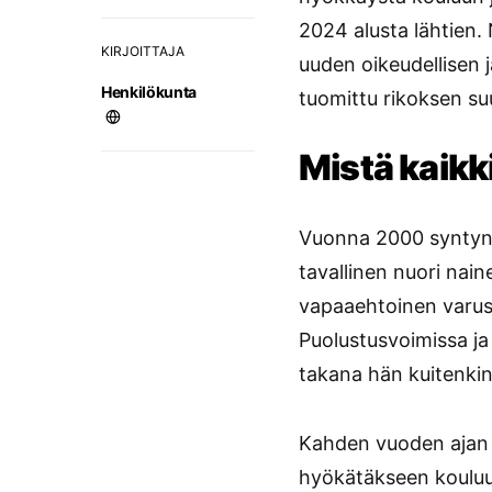
2024 alusta lähtien
KIRJOITTAJA
uuden oikeudellisen 
Henkilökunta
tuomittu rikoksen suu
Mistä kaikki
Vuonna 2000 synty
tavallinen nuori nain
vapaaehtoinen varusn
Puolustusvoimissa ja
takana hän kuitenkin 
Kahden vuoden ajan 
hyökätäkseen kouluu