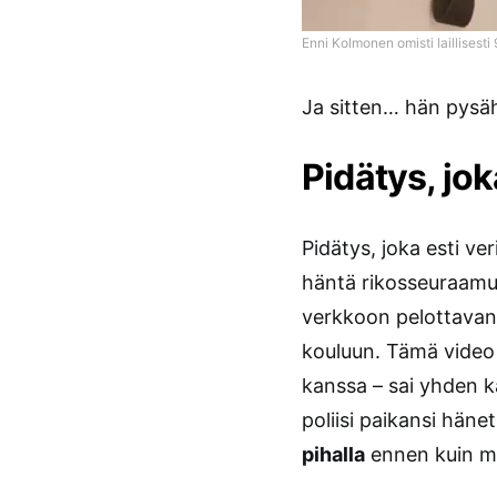
Enni Kolmonen omisti laillisesti
Ja sitten… hän pysäh
Pidätys, jok
Pidätys, joka esti v
häntä rikosseuraamuk
verkkoon pelottavan 
kouluun. Tämä video
kanssa – sai yhden k
poliisi paikansi häne
pihalla
ennen kuin mi