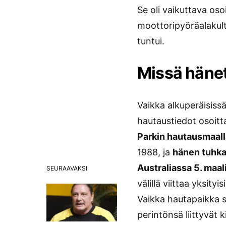
Se oli vaikuttava os
moottoripyöräalakultt
tuntui.
Missä hänet
Vaikka alkuperäisissä
hautaustiedot osoitt
Parkin hautausmaall
1988, ja
hänen tuhka
Australiassa 5. maa
SEURAAVAKSI
välillä viittaa yksityi
Vaikka hautapaikka s
perintönsä liittyvät