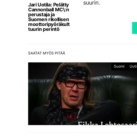
suurin.
Jari Uotila: Pelätty
Cannonball MC\:n
perustaja ja
Suomen rikollisen
moottoripyöräkult
tuurin perintö
SAATAT MYÖS PITÄÄ
Suomi
Uuti