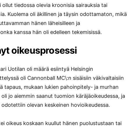
i ollut tiedossa olevia kroonisia sairauksia tai
ia. Kuolema oli äkillinen ja täysin odottamaton, mikä
ikuttavamman hänen läheisilleen ja
 jonka kanssa hän oli edelleen tekemisissä.
yt oikeusprosessi
ri Uotilan oli määrä esiintyä Helsingin
telyssä oli Cannonball MC\:n sisäisiin väkivaltaisiin
yvä tapaus, mukaan lukien pahoinpitely- ja murhan
a oli jo aiemmin saanut tuomion käräjäoikeudessa, ja
 odotettiin olevan keskeinen hovioikeudessa.
tei oikeus koskaan kuullut hänen puolustustaan tai