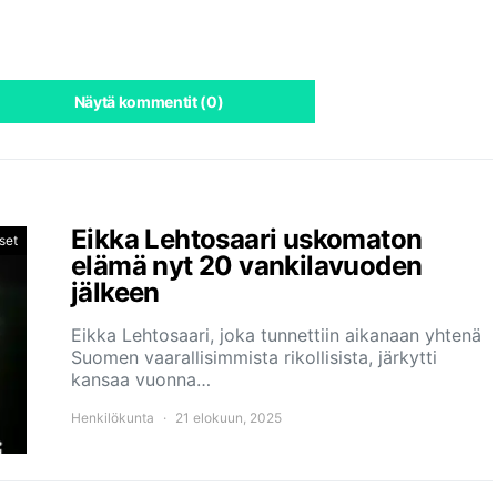
Näytä kommentit (0)
Eikka Lehtosaari uskomaton
set
elämä nyt 20 vankilavuoden
jälkeen
Eikka Lehtosaari, joka tunnettiin aikanaan yhtenä
Suomen vaarallisimmista rikollisista, järkytti
kansaa vuonna…
Henkilökunta
21 elokuun, 2025