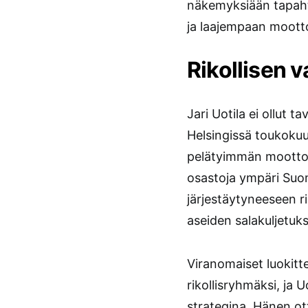
näkemyksiään tapahtu
ja laajempaan moot
Rikollisen 
Jari Uotila ei ollut 
Helsingissä toukokuu
pelätyimmän moottor
osastoja ympäri Suome
järjestäytyneeseen r
aseiden salakuljetuks
Viranomaiset luokitte
rikollisryhmäksi, ja U
strategina. Hänen ot