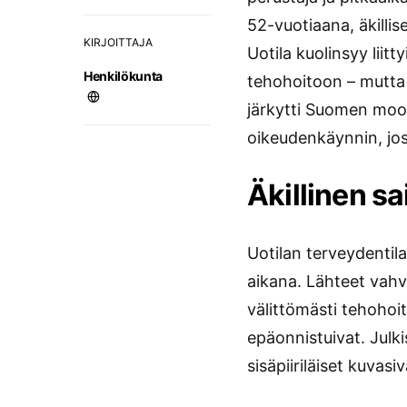
52-vuotiaana, äkilli
KIRJOITTAJA
Uotila kuolinsyy liit
Henkilökunta
tehohoitoon – mutta
järkytti Suomen moot
oikeudenkäynnin, joss
Äkillinen sa
Uotilan terveydentil
aikana. Lähteet vahvis
välittömästi tehohoi
epäonnistuivat. Julki
sisäpiiriläiset kuvasi