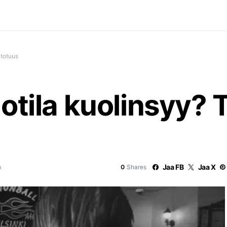
 totuus
Uotila kuolinsyy?
Jaa FB
Jaa X
a
0
Shares