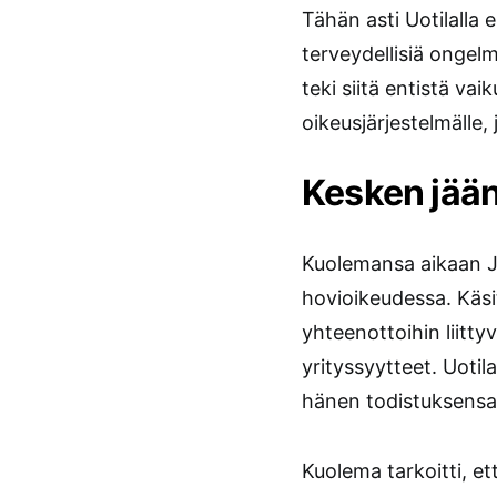
Tähän asti Uotilalla e
terveydellisiä ongelm
teki siitä entistä va
oikeusjärjestelmälle,
Kesken jään
Kuolemansa aikaan Ja
hovioikeudessa. Käsit
yhteenottoihin liitt
yrityssyytteet. Uotil
hänen todistuksensa
Kuolema tarkoitti, et