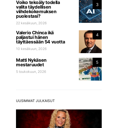
Voiko tekoäly todella
3
valita täydellisen
viihdekokemuksen
puolestasi?
22 kesäkuun, 2026
Valerio Chinca ikä
4
paljastui hänen
täyttäessään 54 vuotta
10 kesäkuun, 2026
Matti Nykäsen
5
mestaruudet
5 toukokuun, 2026
UUSIMMAT JULKAISUT