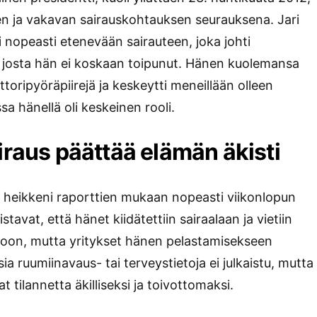
sen ja vakavan sairauskohtauksen seurauksena. Jari
tyi nopeasti etenevään sairauteen, joka johti
 josta hän ei koskaan toipunut. Hänen kuolemansa
toripyöräpiirejä ja keskeytti meneillään olleen
a hänellä oli keskeinen rooli.
iraus päättää elämän äkisti
a heikkeni raporttien mukaan nopeasti viikonlopun
tavat, että hänet kiidätettiin sairaalaan ja vietiin
toon, mutta yritykset hänen pelastamisekseen
sia ruumiinavaus- tai terveystietoja ei julkaistu, mutta
vat tilannetta äkilliseksi ja toivottomaksi.