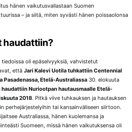
oitus hänen vaikutusvallastaan Suomen
uurissa – ja siitä, miten syvästi hänen poissaolonsa
 haudattiin?
 tiedoissa oli epäselvyyksiä, vahvistetut
avat, että
Jari Kalevi Uotila tuhkattiin Centennial
a Pasadenassa, Etelä-Australiassa
30. elokuuta
 haudattiin Nuriootpan hautausmaalle Etelä-
liskuuta 2018
. Pitkä viive tuhkauksen ja hautauksen
siin perhejärjestelyihin tai kansainväliseen siirtoon.
ijaitsee Australiassa, hänen kuolemansa ja
 kiinteästi Suomeen, missä hänen vaikutuksensa oli