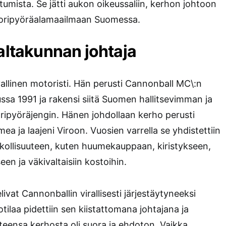
mista. Se jätti aukon oikeussaliin, kerhon johtoon
toripyöräalamaailmaan Suomessa.
valtakunnan johtaja
tavallinen motoristi. Hän perusti Cannonball MC\:n
ssa 1991 ja rakensi siitä Suomen hallitsevimman ja
ipyöräjengin. Hänen johdollaan kerho perusti
a ja laajeni Viroon. Vuosien varrella se yhdistettiin
ikollisuuteen, kuten huumekauppaan, kiristykseen,
een ja väkivaltaisiin kostoihin.
livat Cannonballin virallisesti järjestäytyneeksi
otilaa pidettiin sen kiistattomana johtajana ja
teensa kerhosta oli suora ja ehdoton. Vaikka