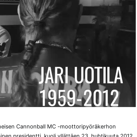
eisen Cannonball MC -moottoripyöräkerhon
ainen presidentti, kuoli yllättäen 23. huhtikuuta 2012,