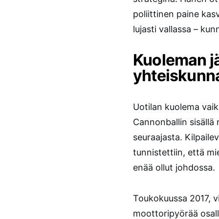
poliittinen paine kas
lujasti vallassa – ku
Kuoleman jä
yhteiskunn
Uotilan kuolema vaiku
Cannonballin sisällä
seuraajasta. Kilpail
tunnistettiin, että mi
enää ollut johdossa.
Toukokuussa 2017, vi
moottoripyörää osall