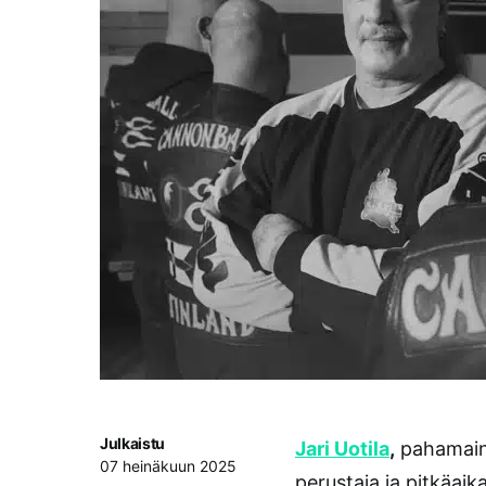
Julkaistu
Jari Uotila
,
pahamain
07 heinäkuun 2025
perustaja ja pitkäaik