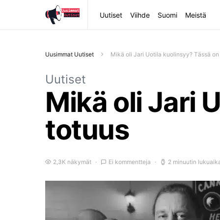
Uutiset
Viihde
Suomi
Meistä
Uusimmat Uutiset
Mikä oli Jari Uotila kuolinsyy? Tässä on
Uutiset
Mikä oli Jari 
totuus
2,3K näkymät
Ei kommentteja
2 minuutin lukuaik