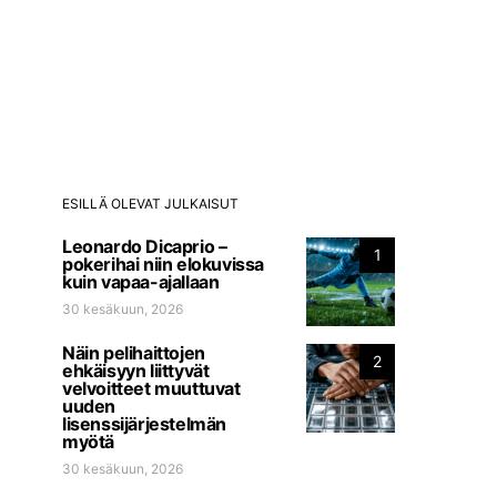
ESILLÄ OLEVAT JULKAISUT
Leonardo Dicaprio –
1
pokerihai niin elokuvissa
kuin vapaa-ajallaan
30 kesäkuun, 2026
Näin pelihaittojen
2
ehkäisyyn liittyvät
velvoitteet muuttuvat
uuden
lisenssijärjestelmän
myötä
30 kesäkuun, 2026