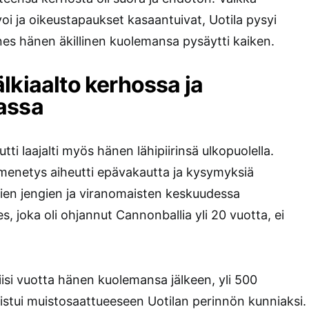
voi ja oikeustapaukset kasaantuivat, Uotila pysyi
nnes hänen äkillinen kuolemansa pysäytti kaiken.
lkiaalto kerhossa ja
assa
tti laajalti myös hänen lähipiirinsä ulkopuolella.
 menetys aiheutti epävakautta ja kysymyksiä
evien jengien ja viranomaisten keskuudessa
es, joka oli ohjannut Cannonballia yli 20 vuotta, ei
isi vuotta hänen kuolemansa jälkeen, yli 500
istui muistosaattueeseen Uotilan perinnön kunniaksi.