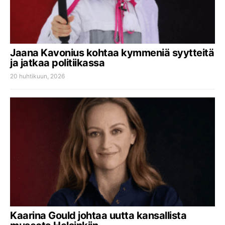
Jaana Kavonius kohtaa kymmeniä syytteitä
ja jatkaa politiikassa
20 huhtikuun, 2026
Kaarina Gould johtaa uutta kansallista