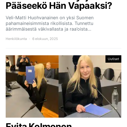
Pääseekö Hän Vapaaksi?
Veli-Matti Huohvanainen on yksi Suomen
pahamaineisimmista rikollisista. Tunnettu
äärimmäisestä väkivallasta ja raa’oista…
Henkilökunta
6 elokuun, 2025
Uutiset
Evita Kolmonen