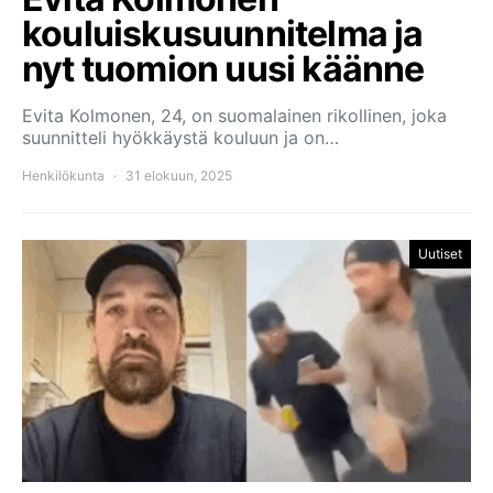
kouluiskusuunnitelma ja
nyt tuomion uusi käänne
Evita Kolmonen, 24, on suomalainen rikollinen, joka
suunnitteli hyökkäystä kouluun ja on…
Henkilökunta
31 elokuun, 2025
Uutiset