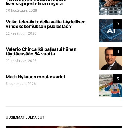
lisenssijärjestelmän myötä
30 kesäkuun, 2026
Voiko tekoäly todella valita täydellisen
3
viihdekokemuksen puolestasi?
22 kesäkuun, 2026
Valerio Chinca ikä paljastui hänen
4
täyttäessään 54 vuotta
10 kesäkuun, 2026
Matti Nykäsen mestaruudet
5
5 toukokuun, 2026
UUSIMMAT JULKAISUT