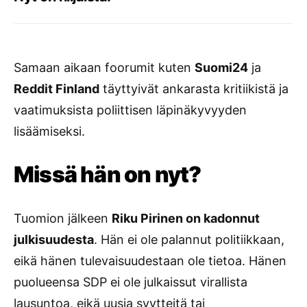
Samaan aikaan foorumit kuten
Suomi24
ja
Reddit Finland
täyttyivät ankarasta kritiikistä ja
vaatimuksista poliittisen läpinäkyvyyden
lisäämiseksi.
Missä hän on nyt?
Tuomion jälkeen
Riku Pirinen on kadonnut
julkisuudesta
. Hän ei ole palannut politiikkaan,
eikä hänen tulevaisuudestaan ole tietoa. Hänen
puolueensa SDP ei ole julkaissut virallista
lausuntoa, eikä uusia syytteitä tai