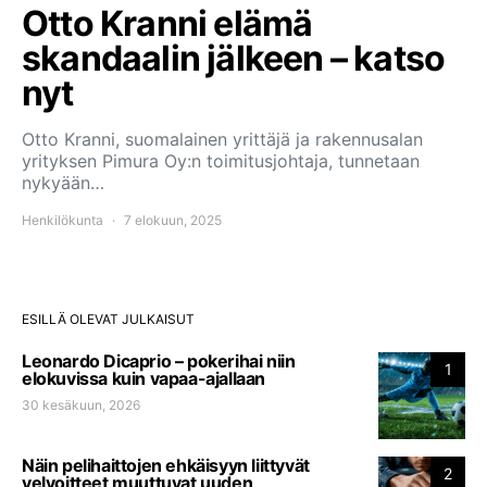
Otto Kranni elämä
skandaalin jälkeen – katso
nyt
Otto Kranni, suomalainen yrittäjä ja rakennusalan
yrityksen Pimura Oy:n toimitusjohtaja, tunnetaan
nykyään…
Henkilökunta
7 elokuun, 2025
ESILLÄ OLEVAT JULKAISUT
Leonardo Dicaprio – pokerihai niin
1
elokuvissa kuin vapaa-ajallaan
30 kesäkuun, 2026
Näin pelihaittojen ehkäisyyn liittyvät
2
velvoitteet muuttuvat uuden