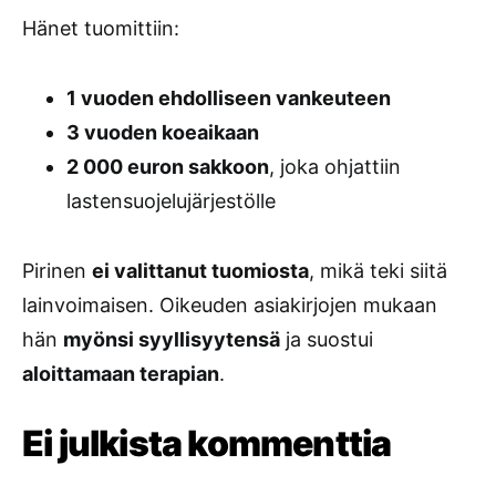
Hänet tuomittiin:
1 vuoden ehdolliseen vankeuteen
3 vuoden koeaikaan
2 000 euron sakkoon
, joka ohjattiin
lastensuojelujärjestölle
Pirinen
ei valittanut tuomiosta
, mikä teki siitä
lainvoimaisen. Oikeuden asiakirjojen mukaan
hän
myönsi syyllisyytensä
ja suostui
aloittamaan terapian
.
Ei julkista kommenttia