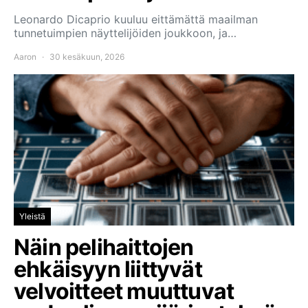
Leonardo Dicaprio kuuluu eittämättä maailman
tunnetuimpien näyttelijöiden joukkoon, ja…
Aaron
30 kesäkuun, 2026
Yleistä
Näin pelihaittojen
ehkäisyyn liittyvät
velvoitteet muuttuvat