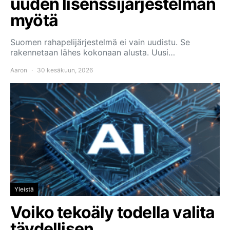
uuden lisenssijärjestelmän
myötä
Suomen rahapelijärjestelmä ei vain uudistu. Se
rakennetaan lähes kokonaan alusta. Uusi…
Aaron
30 kesäkuun, 2026
Yleistä
Voiko tekoäly todella valita
täydellisen