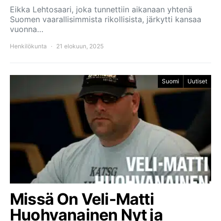
Eikka Lehtosaari, joka tunnettiin aikanaan yhtenä
Suomen vaarallisimmista rikollisista, järkytti kansaa
vuonna…
Henkilökunta
21 elokuun, 2025
Suomi
Uutiset
Missä On Veli-Matti
Huohvanainen Nyt ja