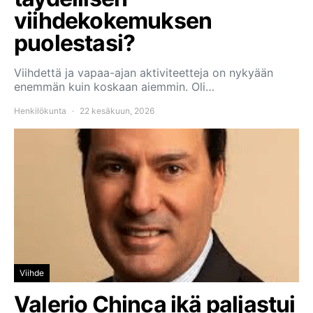
viihdekokemuksen
puolestasi?
Viihdettä ja vapaa-ajan aktiviteetteja on nykyään
enemmän kuin koskaan aiemmin. Oli…
Henkilökunta
22 kesäkuun, 2026
Viihde
Valerio Chinca ikä paljastui