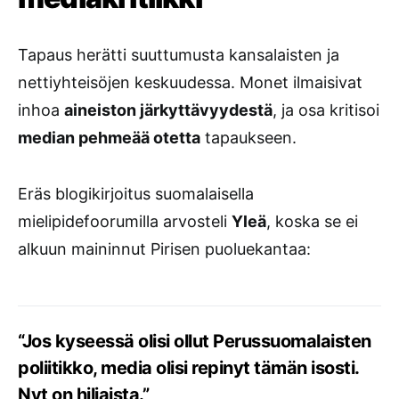
Tapaus herätti suuttumusta kansalaisten ja
nettiyhteisöjen keskuudessa. Monet ilmaisivat
inhoa
aineiston järkyttävyydestä
, ja osa kritisoi
median pehmeää otetta
tapaukseen.
Eräs blogikirjoitus suomalaisella
mielipidefoorumilla arvosteli
Yleä
, koska se ei
alkuun maininnut Pirisen puoluekantaa:
“Jos kyseessä olisi ollut Perussuomalaisten
poliitikko, media olisi repinyt tämän isosti.
Nyt on hiljaista.”