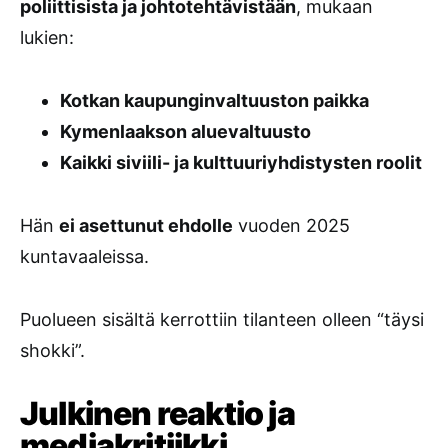
poliittisista ja johtotehtävistään
, mukaan
lukien:
Kotkan kaupunginvaltuuston paikka
Kymenlaakson aluevaltuusto
Kaikki siviili- ja kulttuuriyhdistysten roolit
Hän
ei asettunut ehdolle
vuoden 2025
kuntavaaleissa.
Puolueen sisältä kerrottiin tilanteen olleen “täysi
shokki”.
Julkinen reaktio ja
mediakritiikki