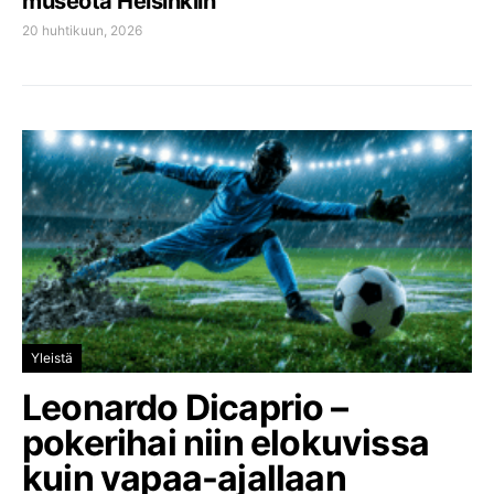
museota Helsinkiin
20 huhtikuun, 2026
Yleistä
Leonardo Dicaprio –
pokerihai niin elokuvissa
kuin vapaa-ajallaan