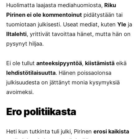
Huolimatta laajasta mediahuomiosta,
Riku
Pirinen ei ole kommentoinut
pidätystään tai
tuomiotaan julkisesti. Useat mediat, kuten
Yle
ja
Iltalehti
, yrittivät tavoittaa hänet, mutta hän on
pysynyt hiljaa.
Ei ole tullut
anteeksipyyntöä
,
kiistämistä
eikä
lehdistötilaisuutta
. Hänen poissaolonsa
julkisuudesta on jättänyt monia kysymyksiä
avoimeksi.
Ero politiikasta
Heti kun tutkinta tuli julki, Pirinen
erosi kaikista