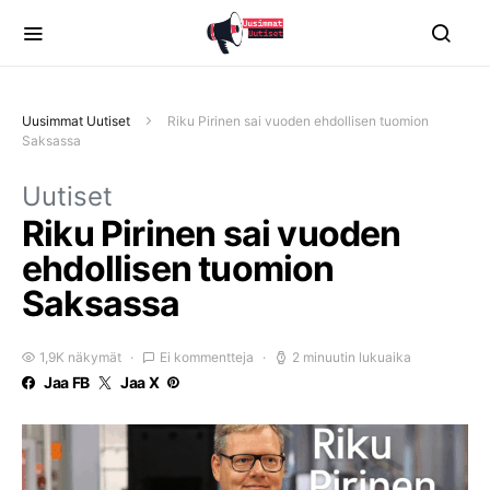
Uusimmat Uutiset
Riku Pirinen sai vuoden ehdollisen tuomion
Saksassa
Uutiset
Riku Pirinen sai vuoden
ehdollisen tuomion
Saksassa
1,9K näkymät
Ei kommentteja
2 minuutin lukuaika
Jaa FB
Jaa X