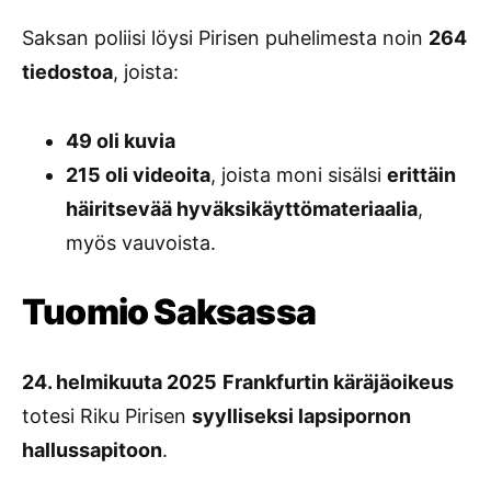
Saksan poliisi löysi Pirisen puhelimesta noin
264
tiedostoa
, joista:
49 oli kuvia
215 oli videoita
, joista moni sisälsi
erittäin
häiritsevää hyväksikäyttömateriaalia
,
myös vauvoista.
Tuomio Saksassa
24. helmikuuta 2025
Frankfurtin käräjäoikeus
totesi Riku Pirisen
syylliseksi lapsipornon
hallussapitoon
.