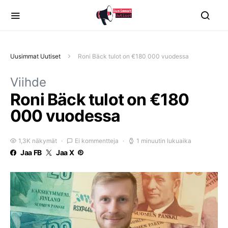
Uusimmat Uutiset
Roni Bäck tulot on €180 000 vuodessa
Viihde
Roni Bäck tulot on €180
000 vuodessa
1,3K näkymät
Ei kommentteja
1 minuutin lukuaika
Jaa FB
Jaa X