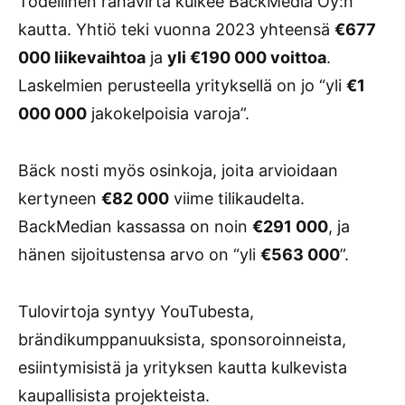
Todellinen rahavirta kulkee BackMedia Oy:n
kautta. Yhtiö teki vuonna 2023 yhteensä
€677
000 liikevaihtoa
ja
yli €190 000 voittoa
.
Laskelmien perusteella yrityksellä on jo “yli
€1
000 000
jakokelpoisia varoja”.
Bäck nosti myös osinkoja, joita arvioidaan
kertyneen
€82 000
viime tilikaudelta.
BackMedian kassassa on noin
€291 000
, ja
hänen sijoitustensa arvo on “yli
€563 000
”.
Tulovirtoja syntyy YouTubesta,
brändikumppanuuksista, sponsoroinneista,
esiintymisistä ja yrityksen kautta kulkevista
kaupallisista projekteista.