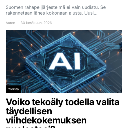
Suomen rahapelijärjestelmä ei vain uudistu. Se
rakennetaan lähes kokonaan alusta. Uusi…
Aaron
30 kesäkuun, 2026
Yleistä
Voiko tekoäly todella valita
täydellisen
viihdekokemuksen