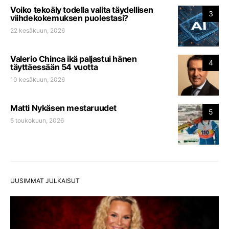
Voiko tekoäly todella valita täydellisen
3
viihdekokemuksen puolestasi?
22 kesäkuun, 2026
Valerio Chinca ikä paljastui hänen
4
täyttäessään 54 vuotta
10 kesäkuun, 2026
Matti Nykäsen mestaruudet
5
5 toukokuun, 2026
UUSIMMAT JULKAISUT