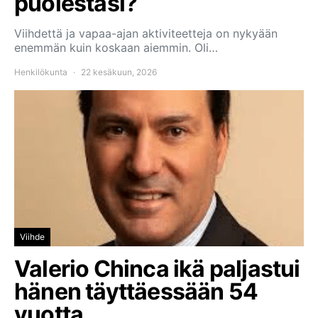
puolestasi?
Viihdettä ja vapaa-ajan aktiviteetteja on nykyään
enemmän kuin koskaan aiemmin. Oli…
Henkilökunta
22 kesäkuun, 2026
Viihde
Valerio Chinca ikä paljastui
hänen täyttäessään 54
vuotta