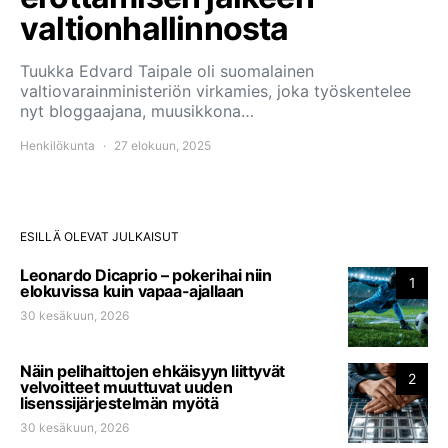
valtionhallinnosta
Tuukka Edvard Taipale oli suomalainen
valtiovarainministeriön virkamies, joka työskentelee
nyt bloggaajana, muusikkona…
Henkilökunta
27 elokuun, 2025
ESILLÄ OLEVAT JULKAISUT
Leonardo Dicaprio – pokerihai niin
1
elokuvissa kuin vapaa-ajallaan
30 kesäkuun, 2026
Näin pelihaittojen ehkäisyyn liittyvät
2
velvoitteet muuttuvat uuden
lisenssijärjestelmän myötä
30 kesäkuun, 2026