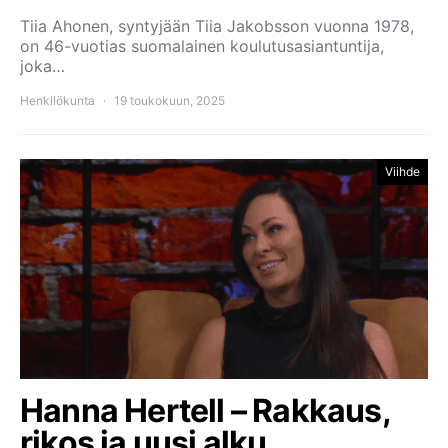
Tiia Ahonen, syntyjään Tiia Jakobsson vuonna 1978,
on 46-vuotias suomalainen koulutusasiantuntija,
joka…
Henkilökunta
19 toukokuun, 2025
Viihde
Hanna Hertell – Rakkaus,
rikos ja uusi alku