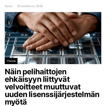
Aaron
30 kesäkuun, 2026
Yleistä
Näin pelihaittojen
ehkäisyyn liittyvät
velvoitteet muuttuvat
uuden lisenssijärjestelmän
myötä