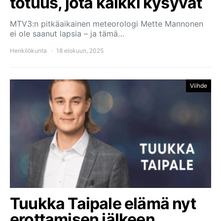
totuus, jota kaikki kysyvät
MTV3:n pitkäaikainen meteorologi Mette Mannonen
ei ole saanut lapsia – ja tämä…
Henkilökunta
18 elokuun, 2025
Viihde
Tuukka Taipale elämä nyt
erottamisen jälkeen