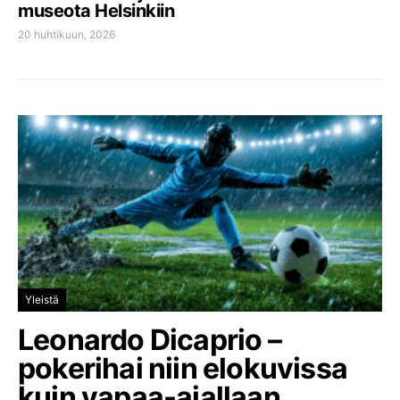
museota Helsinkiin
20 huhtikuun, 2026
Yleistä
Leonardo Dicaprio –
pokerihai niin elokuvissa
kuin vapaa-ajallaan