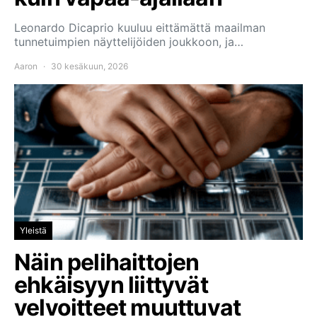
Leonardo Dicaprio kuuluu eittämättä maailman
tunnetuimpien näyttelijöiden joukkoon, ja…
Aaron
30 kesäkuun, 2026
Yleistä
Näin pelihaittojen
ehkäisyyn liittyvät
velvoitteet muuttuvat