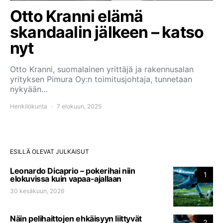
Otto Kranni elämä
skandaalin jälkeen – katso
nyt
Otto Kranni, suomalainen yrittäjä ja rakennusalan
yrityksen Pimura Oy:n toimitusjohtaja, tunnetaan
nykyään…
Henkilökunta
7 elokuun, 2025
ESILLÄ OLEVAT JULKAISUT
Leonardo Dicaprio – pokerihai niin
1
elokuvissa kuin vapaa-ajallaan
30 kesäkuun, 2026
Näin pelihaittojen ehkäisyyn liittyvät
2