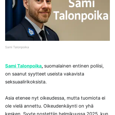
Sami Talonpoika
Sami Talonpoika
,
suomalainen entinen poliisi,
on saanut syytteet useista vakavista
seksuaalirikoksista.
Asia etenee nyt oikeudessa, mutta tuomiota ei
ole vielä annettu. Oikeudenkäynti on yhä
kesken. Syyte nostettiin helmikuussa 2025, kun