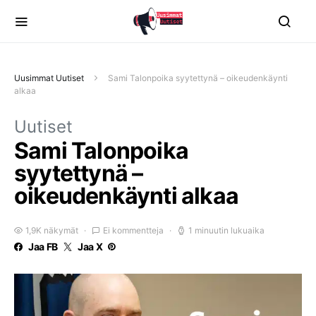
Uusimmat Uutiset
Sami Talonpoika syytettynä – oikeudenkäynti
alkaa
Uutiset
Sami Talonpoika
syytettynä –
oikeudenkäynti alkaa
1,9K näkymät
Ei kommentteja
1 minuutin lukuaika
Jaa FB
Jaa X