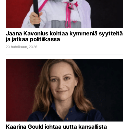
Jaana Kavonius kohtaa kymmeniä syytteitä
ja jatkaa politiikassa
20 huhtikuun, 2026
Kaarina Gould johtaa uutta kansallista