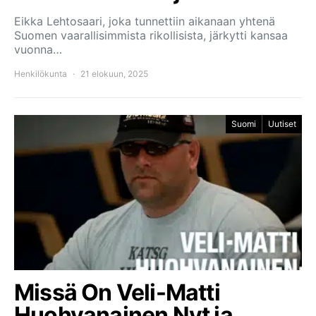
Eikka Lehtosaari, joka tunnettiin aikanaan yhtenä
Suomen vaarallisimmista rikollisista, järkytti kansaa
vuonna…
Henkilökunta
21 elokuun, 2025
Suomi
Uutiset
Missä On Veli-Matti
Huohvanainen Nyt ja