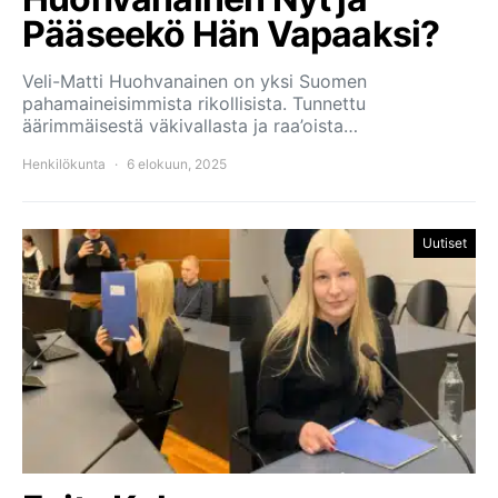
Pääseekö Hän Vapaaksi?
Veli-Matti Huohvanainen on yksi Suomen
pahamaineisimmista rikollisista. Tunnettu
äärimmäisestä väkivallasta ja raa’oista…
Henkilökunta
6 elokuun, 2025
Uutiset