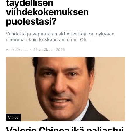
täydellisen
viihdekokemuksen
puolestasi?
Viihdettä ja vapaa-ajan aktiviteetteja on nykyään
enemmän kuin koskaan aiemmin. Oli…
Henkilökunta
22 kesäkuun, 2026
Viihde
Valerio Chinca ikä paljastui