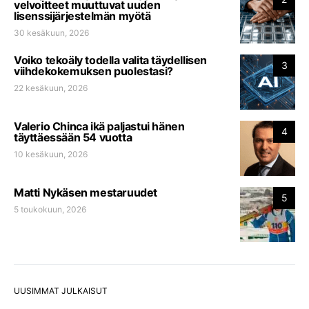
velvoitteet muuttuvat uuden
lisenssijärjestelmän myötä
30 kesäkuun, 2026
Voiko tekoäly todella valita täydellisen
3
viihdekokemuksen puolestasi?
22 kesäkuun, 2026
Valerio Chinca ikä paljastui hänen
4
täyttäessään 54 vuotta
10 kesäkuun, 2026
Matti Nykäsen mestaruudet
5
5 toukokuun, 2026
UUSIMMAT JULKAISUT