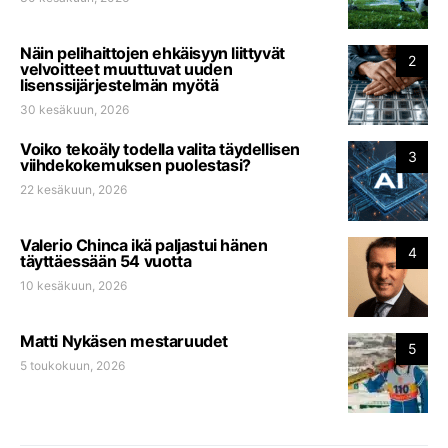
Näin pelihaittojen ehkäisyyn liittyvät
2
velvoitteet muuttuvat uuden
lisenssijärjestelmän myötä
30 kesäkuun, 2026
Voiko tekoäly todella valita täydellisen
3
viihdekokemuksen puolestasi?
22 kesäkuun, 2026
Valerio Chinca ikä paljastui hänen
4
täyttäessään 54 vuotta
10 kesäkuun, 2026
Matti Nykäsen mestaruudet
5
5 toukokuun, 2026