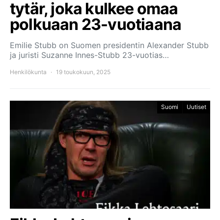
tytär, joka kulkee omaa
polkuaan 23-vuotiaana
Emilie Stubb on Suomen presidentin Alexander Stubb
ja juristi Suzanne Innes-Stubb 23-vuotias…
Henkilökunta
19 toukokuun, 2025
Suomi
Uutiset