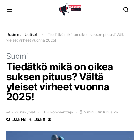
Uusimmat Uutiset
Tiedätkö mikä on oikea suksen pituus? Vältä
yleiset virheet vuonna 2025!
Suomi
Tiedätkö mikä on oikea
suksen pituus? Vältä
yleiset virheet vuonna
2025!
2,2K näkymät
Ei kommentteja
2 minuutin lukuaika
Jaa FB
Jaa X