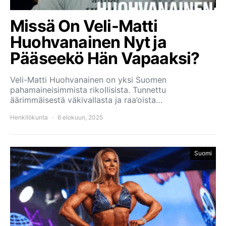
Missä On Veli-Matti
Huohvanainen Nyt ja
Pääseekö Hän Vapaaksi?
Veli-Matti Huohvanainen on yksi Suomen
pahamaineisimmista rikollisista. Tunnettu
äärimmäisestä väkivallasta ja raa’oista…
Henkilökunta
6 elokuun, 2025
Suomi