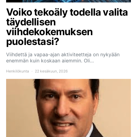
Voiko tekoäly todella valita
täydellisen
viihdekokemuksen
puolestasi?
Viihdettä ja vapaa-ajan aktiviteetteja on nykyään
enemmän kuin koskaan aiemmin. Oli…
Henkilökunta
22 kesäkuun, 2026