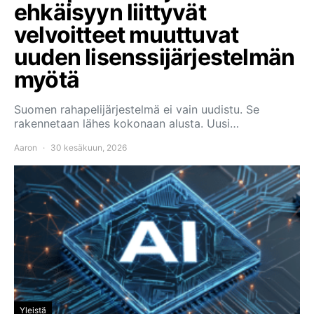
ehkäisyyn liittyvät
velvoitteet muuttuvat
uuden lisenssijärjestelmän
myötä
Suomen rahapelijärjestelmä ei vain uudistu. Se
rakennetaan lähes kokonaan alusta. Uusi…
Aaron
30 kesäkuun, 2026
Yleistä