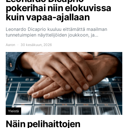
pokerihai niin elokuvissa
kuin vapaa-ajallaan
Leonardo Dicaprio kuuluu eittämättä maailman
tunnetuimpien näyttelijöiden joukkoon, ja…
Aaron
30 kesäkuun, 2026
Yleistä
Näin pelihaittojen