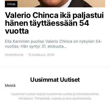
Viihde
Valerio Chinca ikä paljastui
hänen täyttäessään 54
vuotta
Ella Kanninen puoliso Valerio Chinca on nykyisin 54-
vuotias. Hän syntyi 31. elokuuta…
Henkilökunta
10 kesäkuun, 2026
Uusimmat Uutiset
Meistä
Uusimmat Uutiset tarjoaa tuoreimmat uutiset ja kiinnostavimmat
viihdejutut. Ytimekästä, nopeaa ja aina ajankohtaista.