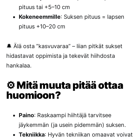
pituus tai +5–10 cm
Kokeneemmille
: Suksen pituus = lapsen
pituus +10–20 cm
🔔 Älä osta ”kasvuvaraa” – liian pitkät sukset
hidastavat oppimista ja tekevät hiihdosta
hankalaa.
⚙️ Mitä muuta pitää ottaa
huomioon?
Paino
: Raskaampi hiihtäjä tarvitsee
jäykemmän (ja usein pidemmän) suksen.
Tekniikka
: Hyvän tekniikan omaavat voivat