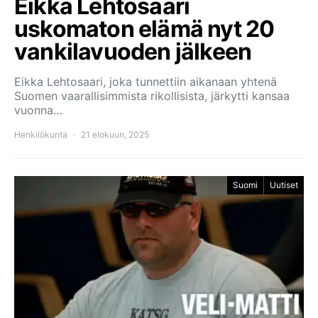
Eikka Lehtosaari
uskomaton elämä nyt 20
vankilavuoden jälkeen
Eikka Lehtosaari, joka tunnettiin aikanaan yhtenä
Suomen vaarallisimmista rikollisista, järkytti kansaa
vuonna…
Henkilökunta
21 elokuun, 2025
Suomi
Uutiset