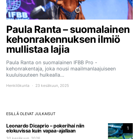
Paula Ranta – suomalainen
kehonrakennuksen ilmiö
mullistaa lajia
Paula Ranta on suomalainen IFBB Pro -
kehonrakentaja, joka nousi maailmanlaajuiseen
kuuluisuuteen huikealla…
Henkilökunta
23 kesäkuun, 2025
ESILLÄ OLEVAT JULKAISUT
Leonardo Dicaprio – pokerihai niin
1
elokuvissa kuin vapaa-ajallaan
30 kesäkuun, 2026