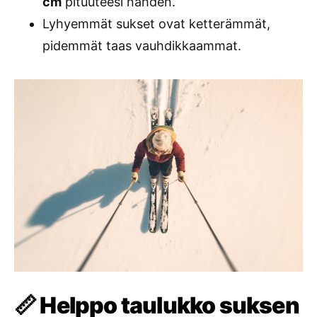
cm
pituuteesi nähden.
Lyhyemmät sukset ovat ketterämmät,
pidemmät taas vauhdikkaammat.
📏 Helppo taulukko suksen