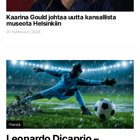
Kaarina Gould johtaa uutta kansallista
museota Helsinkiin
20 huhtikuun, 2026
Yleistä
Leonardo Dicaprio –