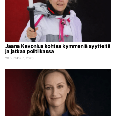
Jaana Kavonius kohtaa kymmeniä syytteitä
ja jatkaa politiikassa
20 huhtikuun, 2026