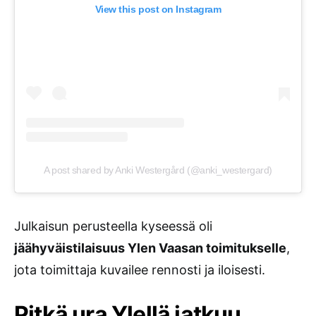
View this post on Instagram
A post shared by Anki Westergård (@anki_westergard)
Julkaisun perusteella kyseessä oli
jäähyväistilaisuus Ylen Vaasan toimitukselle
,
jota toimittaja kuvailee rennosti ja iloisesti.
Pitkä ura Ylellä jatkuu