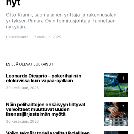
nyt
Otto Kranni, suomalainen yrittäjä ja rakennusalan
yrityksen Pimura Oy:n toimitusjohtaja, tunnetaan
nykyään…
Henkilökunta
7 elokuun, 2025
ESILLÄ OLEVAT JULKAISUT
Leonardo Dicaprio – pokerihai niin
1
elokuvissa kuin vapaa-ajallaan
30 kesäkuun, 2026
Näin pelihaittojen ehkäisyyn liittyvät
2
velvoitteet muuttuvat uuden
lisenssijärjestelmän myötä
30 kesäkuun, 2026
Voiko tekoäly todella valita täydellisen