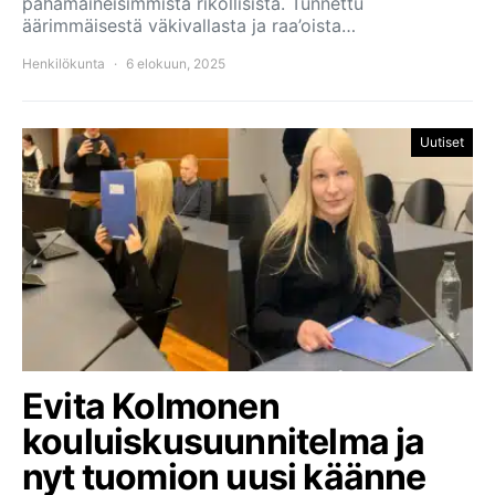
pahamaineisimmista rikollisista. Tunnettu
äärimmäisestä väkivallasta ja raa’oista…
Henkilökunta
6 elokuun, 2025
Uutiset
Evita Kolmonen
kouluiskusuunnitelma ja
nyt tuomion uusi käänne