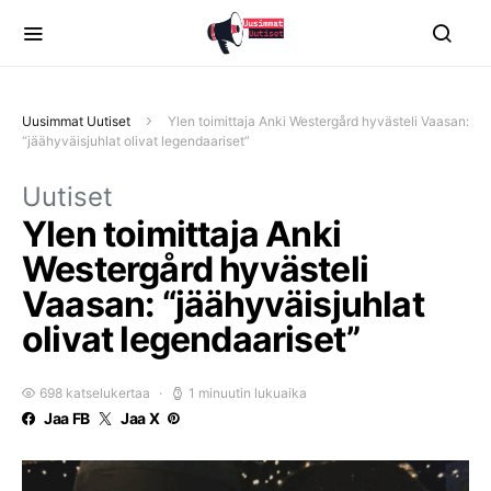
Uusimmat Uutiset
Ylen toimittaja Anki Westergård hyvästeli Vaasan:
“jäähyväisjuhlat olivat legendaariset”
Uutiset
Ylen toimittaja Anki
Westergård hyvästeli
Vaasan: “jäähyväisjuhlat
olivat legendaariset”
698 katselukertaa
1 minuutin lukuaika
Jaa FB
Jaa X