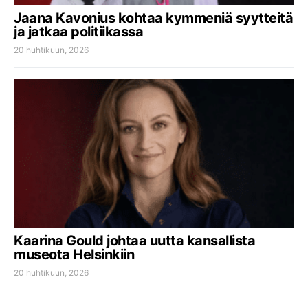
Jaana Kavonius kohtaa kymmeniä syytteitä
ja jatkaa politiikassa
20 huhtikuun, 2026
Kaarina Gould johtaa uutta kansallista
museota Helsinkiin
20 huhtikuun, 2026