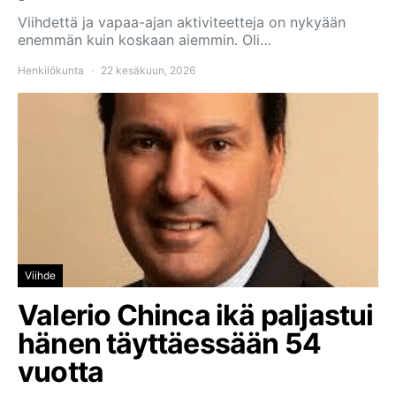
Viihdettä ja vapaa-ajan aktiviteetteja on nykyään
enemmän kuin koskaan aiemmin. Oli…
Henkilökunta
22 kesäkuun, 2026
Viihde
Valerio Chinca ikä paljastui
hänen täyttäessään 54
vuotta