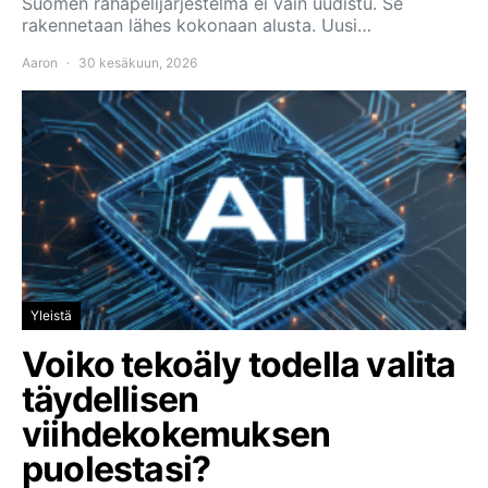
Suomen rahapelijärjestelmä ei vain uudistu. Se
rakennetaan lähes kokonaan alusta. Uusi…
Aaron
30 kesäkuun, 2026
Yleistä
Voiko tekoäly todella valita
täydellisen
viihdekokemuksen
puolestasi?