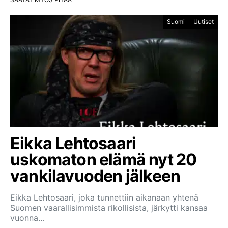
Suomi
Uutiset
Eikka Lehtosaari
uskomaton elämä nyt 20
vankilavuoden jälkeen
Eikka Lehtosaari, joka tunnettiin aikanaan yhtenä
Suomen vaarallisimmista rikollisista, järkytti kansaa
vuonna…