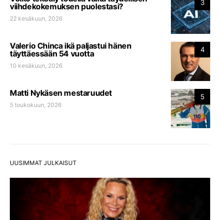
3
viihdekokemuksen puolestasi?
22 kesäkuun, 2026
Valerio Chinca ikä paljastui hänen
4
täyttäessään 54 vuotta
10 kesäkuun, 2026
Matti Nykäsen mestaruudet
5
5 toukokuun, 2026
UUSIMMAT JULKAISUT