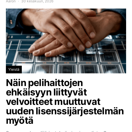
Aaron
30 kesäkuun, 2026
Yleistä
Näin pelihaittojen
ehkäisyyn liittyvät
velvoitteet muuttuvat
uuden lisenssijärjestelmän
myötä