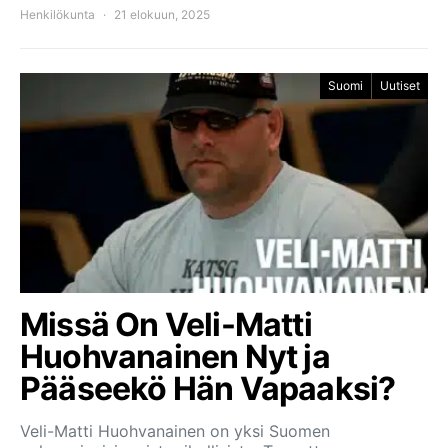
Henkilökunta
21 elokuun, 2025
Suomi
Uutiset
Missä On Veli-Matti
Huohvanainen Nyt ja
Pääseekö Hän Vapaaksi?
Veli-Matti Huohvanainen on yksi Suomen